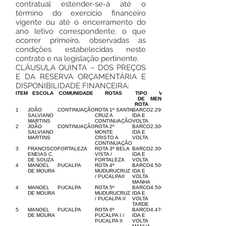
contratual estender-se-á até o
término do exercício financeiro
vigente ou até o encerramento do
ano letivo correspondente, o que
ocorrer primeiro, observadas as
condições estabelecidas neste
contrato e na legislação pertinente.
CLÁUSULA QUINTA – DOS PREÇOS
E DA RESERVA ORÇAMENTÁRIA E
DISPONIBILIDADE FINANCEIRA:
ITEM
ESCOLA
COMUNIDADE
ROTAS
TIPO
V.
DE
MENSAL
ROTA
1
JOÃO
CONTINUAÇÃO
ROTA 1º SANTA
BARCO
2.298,00
SALVIANO
CRUZ A
IDA E
MARTINS
CONTINUAÇÃO
VOLTA
2
JOÃO
CONTINUAÇÃO
ROTA 2º
BARCO
2.300,00
SALVIANO
MONTE
IDA E
MARTINS
CRISTO A
VOLTA
CONTINUAÇÃO
3
FRANCISCO
FORTALEZA
ROTA 3º BELA
BARCO
2.300,00
ENEIAS C.
VISTA /
IDA E
DE SOUZA
FORTALEZA
VOLTA
4
MANOEL
PUCALPA
ROTA 4º
BARCO
4.500,00
DE MOURA
MUDURUCRUZ
IDA E
/ PUCALPAII
VOLTA
MANHA
4
MANOEL
PUCALPA
ROTA 5º
BARCO
4.500,00
DE MOURA
MUDURUCRUZ
IDA E
/ PUCALPA II
VOLTA
TARDE
5
MANOEL
PUCALPA
ROTA 6º
BARCO
4.470,00
DE MOURA
PUCALPA I /
IDA E
PUCALPA II
VOLTA