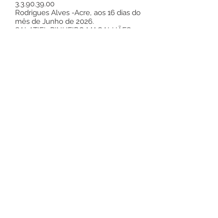
3.3.90.39.00
Rodrigues Alves -Acre, aos 16 dias do
mês de Junho de 2026.
SALATIEL PINHEIRO MAGALHÃES
Prefeito
Este texto não substitui o publicado no
Diário Oficial, mas facilita a pesquisa
para localizar a publicação oficial.
Número do Diário:
14289
Página da Publicação:
212
Data da Publicação: