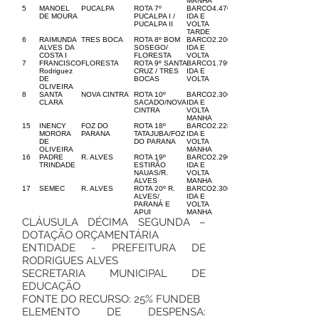
MANHA
5
MANOEL
PUCALPA
ROTA 7º
BARCO
4.470,00
DE MOURA
PUCALPA I /
IDA E
PUCALPA II
VOLTA
TARDE
6
RAIMUNDA
TRES BOCA
ROTA 8º BOM
BARCO
2.200,00
ALVES DA
SOSEGO/
IDA E
COSTA I
FLORESTA
VOLTA
7
FRANCISCO
FLORESTA
ROTA 9º SANTA
BARCO
1.799,00
Rodriguez
CRUZ / TRES
IDA E
DE
BOCAS
VOLTA
OLIVEIRA
8
SANTA
NOVA CINTRA
ROTA 10º
BARCO
2.300,00
CLARA
SACADO/NOVA
IDA E
CINTRA
VOLTA
MANHA
15
INENCY
FOZ DO
ROTA 18º
BARCO
2.228,00
MORORA
PARANA
TATAJUBA/FOZ
IDA E
DE
DO PARANA
VOLTA
OLIVEIRA
MANHA
16
PADRE
R. ALVES
ROTA 19º
BARCO
2.290,00
TRINDADE
ESTIRÃO
IDA E
NAUAS/R.
VOLTA
ALVES
MANHA
17
SEMEC
R. ALVES
ROTA 20º R.
BARCO
2.300,00
ALVES/
IDA E
PARANÁ E
VOLTA
APUI
MANHA
CLÁUSULA DÉCIMA SEGUNDA –
DOTAÇÃO ORÇAMENTÁRIA
ENTIDADE - PREFEITURA DE
RODRIGUES ALVES
SECRETARIA MUNICIPAL DE
EDUCAÇÃO
FONTE DO RECURSO: 25% FUNDEB
ELEMENTO DE DESPENSA: