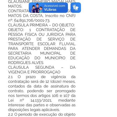
GLAUSIANE PINHEIRO MAGALHÃES
MATOS.
CONTRATADO(A): JOSE ELINELSON
MATOS DA COSTA, Inscrito no CNPJ
nº:
64.891.706
/0001-73.
CLÁUSULA PRIMEIRA – DO OBJETO:
OBJETO: 1 CONTRATAÇÃO DE
PESSOA FISICA OU JURIDICA PARA
PRESTAÇÃO DE SERVIÇO DE
TRANSPORTE ESCOLAR FLUVIAL
PARA ATENDER DEMANDAS DA
SECRETARIA MUNICIPAL DE
EDUCAÇÃO DO MUNICIPIO DE
RODRIGUES ALVES
CLÁUSULA SEGUNDA – DA
VIGENCIA E PRORROGAÇAO
2.1 O prazo de vigência da
contratação será de 12 (doze) meses,
contados da data de assinatura do
contrato, podendo ser prorrogado
nos termos dos artigos 106 e 107 da
Lei nº 14.133/2021, mediante
interesse das partes e observadas as
disposições legais aplicáveis.
2.2 O período de execução do objeto