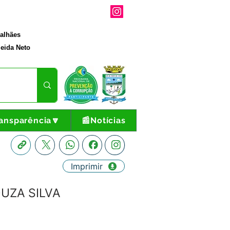
galhães
eida Neto
ansparência🔽
📰Notícias
Imprimir
OUZA SILVA