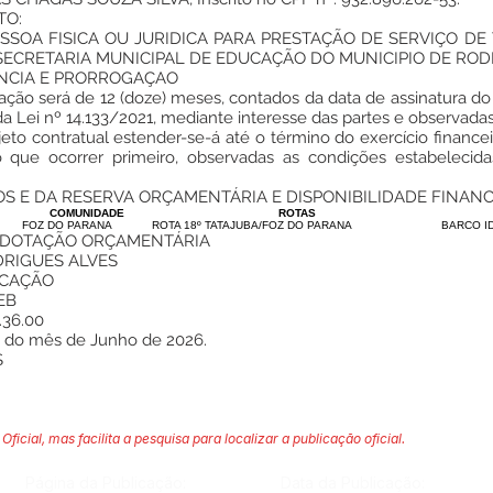
TO:
SSOA FISICA OU JURIDICA PARA PRESTAÇÃO DE SERVIÇO D
ECRETARIA MUNICIPAL DE EDUCAÇÃO DO MUNICIPIO DE ROD
NCIA E PRORROGAÇAO
tação será de 12 (doze) meses, contados da data de assinatura d
a Lei nº 14.133/2021, mediante interesse das partes e observadas 
eto contratual estender-se-á até o término do exercício finance
 que ocorrer primeiro, observadas as condições estabelecida
S E DA RESERVA ORÇAMENTÁRIA E DISPONIBILIDADE FINANC
COMUNIDADE
ROTAS
FOZ DO PARANA
ROTA 18º TATAJUBA/FOZ DO PARANA
BARCO I
 DOTAÇÃO ORÇAMENTÁRIA
DRIGUES ALVES
UCAÇÃO
EB
36.00
as do mês de Junho de 2026.
S
Oficial, mas facilita a pesquisa para localizar a publicação oficial.
Página da Publicação:
Data da Publicação: