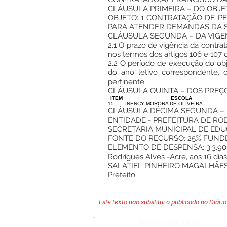
CLÁUSULA PRIMEIRA – DO OBJE
OBJETO: 1 CONTRATAÇÃO DE PE
PARA ATENDER DEMANDAS DA S
CLÁUSULA SEGUNDA – DA VIGE
2.1 O prazo de vigência da contra
nos termos dos artigos 106 e 107 d
2.2 O período de execução do obj
do ano letivo correspondente, o
pertinente.
CLÁUSULA QUINTA – DOS PREÇO
ITEM
ESCOLA
15
INENCY MORORA DE OLIVEIRA
CLÁUSULA DÉCIMA SEGUNDA –
ENTIDADE - PREFEITURA DE RO
SECRETARIA MUNICIPAL DE ED
FONTE DO RECURSO: 25% FUND
ELEMENTO DE DESPENSA: 3.3.90.
Rodrigues Alves -Acre, aos 16 di
SALATIEL PINHEIRO MAGALHÃE
Prefeito
Este texto não substitui o publicado no Diário 
Número do Diário: