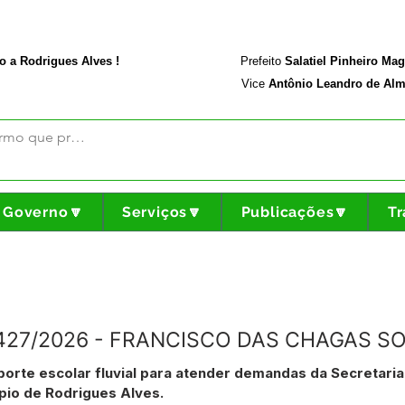
rodriguesalves.ac.gov.br
Portal da Transparência
o a Rodrigues Alves !
Prefeito
Salatiel Pinheiro Ma
Vice
Antônio Leandro de Alm
Governo🔽
Serviços🔽
Publicações🔽
Tr
N°427/2026 - FRANCISCO DAS CHAGAS S
porte escolar fluvial para atender demandas da Secretaria
pio de Rodrigues Alves.