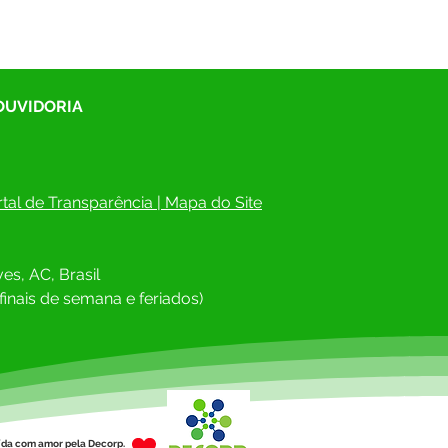
 OUVIDORIA
tal de Transparência
 | 
Mapa do Site
es, AC, Brasil
finais de semana e feriados)
ída com amor pela Decorp.