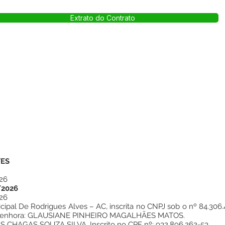
Extrato do Contrato
VES
26
/2026
26
pal De Rodrigues Alves – AC, inscrita no CNPJ sob o nº 84.306.4
o Senhora: GLAUSIANE PINHEIRO MAGALHÃES MATOS.
HAGAS SOUZA SILVA, Inscrito no CPF nº: 932.896.262-53.