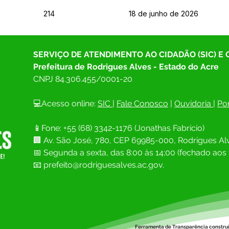
214
18 de junho de 2026
SERVIÇO DE ATENDIMENTO AO CIDADÃO (SIC) E
Prefeitura de Rodrigues Alves - Estado do Acre
CNPJ 
84.306.455/0001-20
💻Acesso online: 
SIC 
| 
Fale Conosco
 | 
Ouvidoria
| 
Por
📱Fone: +55 (68) 
3342-1176 (Jonathas Fabrício)
🏢 
Av. São José, 780, CEP 69985-000, Rodrigues Alv
📅 Segunda a sexta, das 8:00 às 14;00 (fechado aos 
📧
prefeito@rodriguesalves.ac.gov.
Ferramenta de Transparência constru