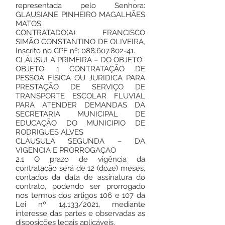
representada pelo Senhora:
GLAUSIANE PINHEIRO MAGALHÃES
MATOS.
CONTRATADO(A): FRANCISCO
SIMÃO CONSTANTINO DE OLIVEIRA,
Inscrito no CPF nº:
088.607.802-41
.
CLÁUSULA PRIMEIRA – DO OBJETO:
OBJETO: 1 CONTRATAÇÃO DE
PESSOA FISICA OU JURIDICA PARA
PRESTAÇÃO DE SERVIÇO DE
TRANSPORTE ESCOLAR FLUVIAL
PARA ATENDER DEMANDAS DA
SECRETARIA MUNICIPAL DE
EDUCAÇÃO DO MUNICIPIO DE
RODRIGUES ALVES
CLÁUSULA SEGUNDA – DA
VIGENCIA E PRORROGAÇAO
2.1 O prazo de vigência da
contratação será de 12 (doze) meses,
contados da data de assinatura do
contrato, podendo ser prorrogado
nos termos dos artigos 106 e 107 da
Lei nº 14.133/2021, mediante
interesse das partes e observadas as
disposições legais aplicáveis.