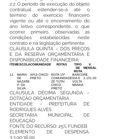
2.2 O período de execução do objeto
contratual estender-se-á até o
término do exercício financeiro
vigente ou até o encerramento do
ano letivo correspondente, o que
ocorrer primeiro, observadas as
condições estabelecidas neste
contrato e na legislação pertinente.
CLÁUSULA QUINTA – DOS PREÇOS
E DA RESERVA ORÇAMENTÁRIA E
DISPONIBILIDADE FINANCEIRA:
ITEM
ESCOLA
COMUNIDADE
ROTAS
TIPO
V.
DE
MENSAL
ROTA
12
MARIA
APUI CHICO
ROTA 15º
BARCO
R$
DE
PRETO
COMUNIDADE
IDA E
2.151,00
NAZARE
ZE TUTA/
VOLTA
P. DA
CHICO
MANHA
SILVA
PRETO
CLÁUSULA DÉCIMA SEGUNDA –
DOTAÇÃO ORÇAMENTÁRIA
ENTIDADE - PREFEITURA DE
RODRIGUES ALVES
SECRETARIA MUNICIPAL DE
EDUCAÇÃO
FONTE DO RECURSO: 25% FUNDEB
ELEMENTO DE DESPENSA:
3.3.90.36.00