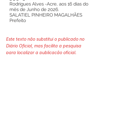
Rodrigues Alves -Acre, aos 16 dias do
mês de Junho de 2026.
SALATIEL PINHEIRO MAGALHÃES
Prefeito
Este texto não substitui o publicado no
Diário Oficial, mas facilita a pesquisa
para localizar a publicação oficial.
Número do Diário:
14289
Página da Publicação:
214
Data da Publicação: