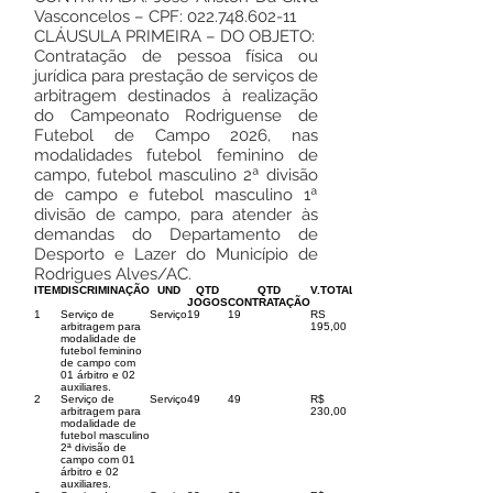
Vasconcelos – CPF:
022.748.602-11
CLÁUSULA PRIMEIRA – DO OBJETO:
Contratação de pessoa física ou
jurídica para prestação de serviços de
arbitragem destinados à realização
do Campeonato Rodriguense de
Futebol de Campo 2026, nas
modalidades futebol feminino de
campo, futebol masculino 2ª divisão
de campo e futebol masculino 1ª
divisão de campo, para atender às
demandas do Departamento de
Desporto e Lazer do Município de
Rodrigues Alves/AC.
ITEM
DISCRIMINAÇÃO
UND
QTD
QTD
V.TOTAL
JOGOS
CONTRATAÇÃO
1
Serviço de
Serviço
19
19
RS
arbitragem para
195,00
modalidade de
futebol feminino
de campo com
01 árbitro e 02
auxiliares.
2
Serviço de
Serviço
49
49
R$
arbitragem para
230,00
modalidade de
futebol masculino
2ª divisão de
campo com 01
árbitro e 02
auxiliares.