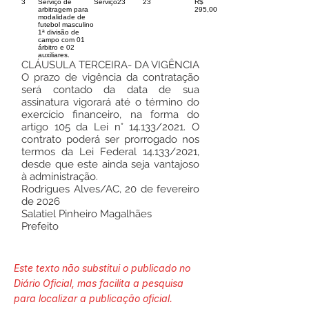
3
Serviço de
Serviço
23
23
R$
arbitragem para
295,00
modalidade de
futebol masculino
1ª divisão de
campo com 01
árbitro e 02
auxiliares.
CLÁUSULA TERCEIRA- DA VIGÊNCIA
O prazo de vigência da contratação
será contado da data de sua
assinatura vigorará até o término do
exercício financeiro, na forma do
artigo 105 da Lei n° 14.133/2021. O
contrato poderá ser prorrogado nos
termos da Lei Federal 14.133/2021,
desde que este ainda seja vantajoso
à administração.
Rodrigues Alves/AC, 20 de fevereiro
de 2026
Salatiel Pinheiro Magalhães
Prefeito
Este texto não substitui o publicado no
Diário Oficial, mas facilita a pesquisa
para localizar a publicação oficial.