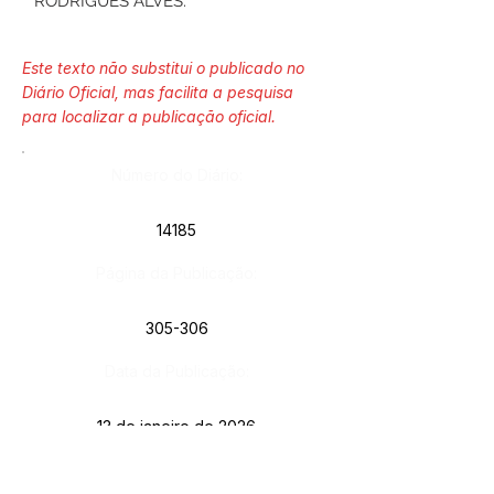
RODRIGUES ALVES.
Este texto não substitui o publicado no
Diário Oficial, mas facilita a pesquisa
para localizar a publicação oficial.
Número do Diário:
14185
Página da Publicação:
305-306
Data da Publicação:
13 de janeiro de 2026
Órgão: