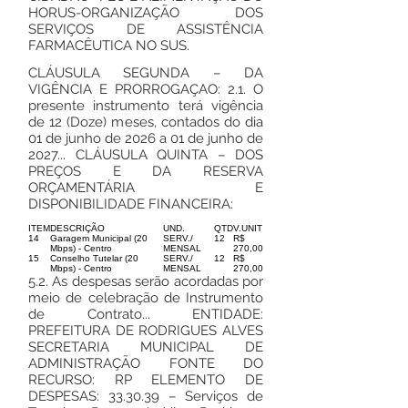
HORUS-ORGANIZAÇÃO DOS
SERVIÇOS DE ASSISTÊNCIA
FARMACÊUTICA NO SUS.
CLÁUSULA SEGUNDA – DA
VIGÊNCIA E PRORROGAÇAO: 2.1. O
presente instrumento terá vigência
de 12 (Doze) meses, contados do dia
01 de junho de 2026 a 01 de junho de
2027... CLÁUSULA QUINTA – DOS
PREÇOS E DA RESERVA
ORÇAMENTÁRIA E
DISPONIBILIDADE FINANCEIRA:
ITEM
DESCRIÇÃO
UND.
QTD
V.UNIT
14
Garagem Municipal (20
SERV./
12
R$
Mbps) - Centro
MENSAL
270,00
15
Conselho Tutelar (20
SERV./
12
R$
Mbps) - Centro
MENSAL
270,00
5.2. As despesas serão acordadas por
meio de celebração de Instrumento
de Contrato... ENTIDADE:
PREFEITURA DE RODRIGUES ALVES
SECRETARIA MUNICIPAL DE
ADMINISTRAÇÃO FONTE DO
RECURSO: RP ELEMENTO DE
DESPESAS: 33.30.39 – Serviços de