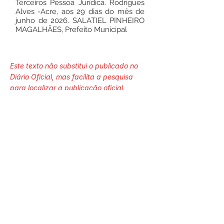
Terceiros Pessoa Jurídica. Rodrigues
Alves -Acre, aos 29 dias do mês de
junho de 2026. SALATIEL PINHEIRO
MAGALHÃES, Prefeito Municipal
Este texto não substitui o publicado no
Diário Oficial, mas facilita a pesquisa
para localizar a publicação oficial.
Número do Diário:
14302
Página da Publicação:
304
Data da Publicação: