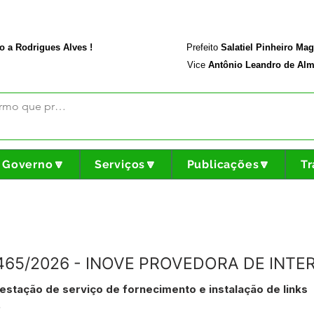
rodriguesalves.ac.gov.br
Portal da Transparência
o a Rodrigues Alves !
Prefeito
Salatiel Pinheiro Ma
Vice
Antônio Leandro de Alm
Governo🔽
Serviços🔽
Publicações🔽
Tr
N°465/2026 - INOVE PROVEDORA DE INTE
stação de serviço de fornecimento e instalação de links
.