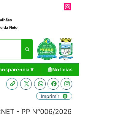
galhães
eida Neto
ansparência🔽
📰Notícias
Imprimir
RNET - PP N°006/2026