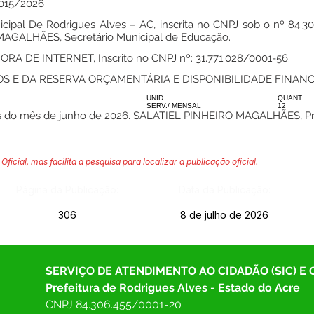
015/2026
ipal De Rodrigues Alves – AC, inscrita no CNPJ sob o nº 84.30
GALHÃES, Secretário Municipal de Educação.
 DE INTERNET, Inscrito no CNPJ nº: 31.771.028/0001-56.
S E DA RESERVA ORÇAMENTÁRIA E DISPONIBILIDADE FINANC
UNID
QUANT
SERV./ MENSAL
12
ias do mês de junho de 2026. SALATIEL PINHEIRO MAGALHÃES, Pre
Oficial, mas facilita a pesquisa para localizar a publicação oficial.
Página da Publicação:
Data da Publicação:
306
8 de julho de 2026
SERVIÇO DE ATENDIMENTO AO CIDADÃO (SIC) E
Prefeitura de Rodrigues Alves - Estado do Acre
CNPJ 
84.306.455/0001-20