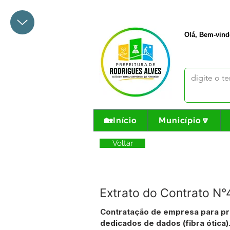
+55 68 3342-1047
prefeito@
Olá, Bem-vind
🏡Início
Município🔽
Voltar
Extrato do Contrato 
Contratação de empresa para pre
dedicados de dados (fibra ótica)