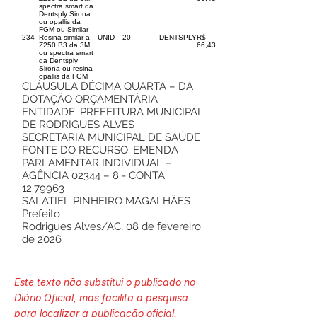
spectra smart da
Dentsply Sirona
ou opallis da
FGM ou Similar
234
Resina similar a
UNID
20
DENTSPLY
R$
Z250 B3 da 3M
66,43
ou spectra smart
da Dentsply
Sirona ou resina
opallis da FGM
CLÁUSULA DÉCIMA QUARTA – DA
DOTAÇÃO ORÇAMENTÁRIA
ENTIDADE: PREFEITURA MUNICIPAL
DE RODRIGUES ALVES
SECRETARIA MUNICIPAL DE SAÚDE
FONTE DO RECURSO: EMENDA
PARLAMENTAR INDIVIDUAL –
AGÊNCIA 02344 – 8 - CONTA:
12.79963
SALATIEL PINHEIRO MAGALHÃES
Prefeito
Rodrigues Alves/AC, 08 de fevereiro
de 2026
Este texto não substitui o publicado no
Diário Oficial, mas facilita a pesquisa
para localizar a publicação oficial.