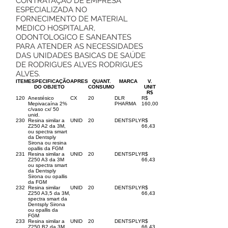
CONTRATAÇÃO DE EMPRESA
ESPECIALIZADA NO
FORNECIMENTO DE MATERIAL
MEDICO HOSPITALAR,
ODONTOLOGICO E SANEANTES
PARA ATENDER AS NECESSIDADES
DAS UNIDADES BASICAS DE SAÚDE
DE RODRIGUES ALVES RODRIGUES
ALVES.
ITEM
ESPECIFICAÇÃO
APRES
QUANT.
MARCA
V.
DO OBJETO
CONSUMO
UNIT
R$
120
Anestésico
CX
20
DLR
R$
Mepivacaína 2%
PHARMA
160,00
c/vaso cx/ 50
unid.
230
Resina similar a
UNID
20
DENTSPLY
R$
Z250 A2 da 3M,
66,43
ou spectra smart
da Dentsply
Sirona ou resina
opallis da FGM
231
Resina similar a
UNID
20
DENTSPLY
R$
Z250 A3 da 3M
66,43
ou spectra smart
da Dentsply
Sirona ou opallis
da FGM
232
Resina similar
UNID
20
DENTSPLY
R$
Z250 A3,5 da 3M,
66,43
spectra smart da
Dentsply Sirona
ou opallis da
FGM
233
Resina similar a
UNID
20
DENTSPLY
R$
Z250 B2 da 3M,
66,43