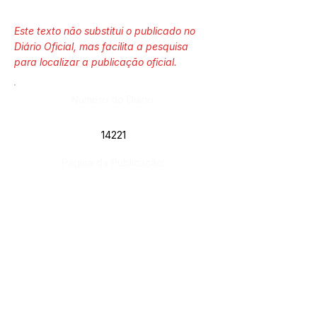
Este texto não substitui o publicado no
Diário Oficial, mas facilita a pesquisa
para localizar a publicação oficial.
Número do Diário:
14221
Página da Publicação:
226
Data da Publicação:
12 de março de 2026
Órgão: