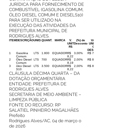
JURÍDICA PARA FORNECIMENTO DE
COMBUSTÍVEL (GASOLINA COMUM,
ÓLEO DIESEL COMUM E DIESELS10)
PARA SER UTILIZADO NA
EXECUÇÃO DAS ATIVIDADES DA
PREFEITURA MUNICIPAL DE
RODRIGUES ALVES.
ITEM
DESCRIÇÃO
UNID.
QUANT.
MARCA
V.
(%) de
VALOR
UNIT
Desconto
UNITARIO
R$
COM
DESCONTO
1
Gasolina
LTS
1.800
EQUADOR
R$
3,00%
R$ 7,97
Comum
8,22
2
Óleo Diesel
LTS
700
EQUADOR
R$
2,00%
R$ 8,02
Comum
8,19
3
óleo Diesel
LTS
3.500
EQUADOR
R$
2,00%
R$ 8,05
S10
8,22
CLÁUSULA DÉCIMA QUARTA – DA
DOTAÇÃO ORÇAMENTÁRIA
ENTIDADE: PREFEITURA DE
RODRIGUES ALVES
SECRETARIA DE MEIO AMBIENTE –
LIMPEZA PÚBLICA
FONTE DO RECURSO: RP
SALATIEL PINHEIRO MAGALHÃES
Prefeito
Rodrigues Alves/AC, 04 de março o
de 2026