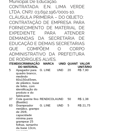
Municipal De Educação.
CONTRATADA: E.N. LIMA VERDE
LTDA, CNPJ:
03.692.196
/0001-10.
CLÁUSULA PRIMEIRA – DO OBJETO:
CONTRATAÇÃO DE EMPRESA PARA
FORNECIMENTO DE MATERIAL DE
EXPEDIENTE PARA ATENDER
DEMANDAS DA SECRETARIA DE
EDUCAÇÃO E DEMAIS SECRETARIAS
QUE COMPÕEM O CORPO
ADMINISTRATIVO DA PREFEITURA
DE RODRIGUES ALVES.
ITEM
DISCRIMINAÇÃO
MARCA
UNID
QUANT
VALOR
DO MATERIAL
UNITÁRIO
5
Apagador para
G. LINE
UND
20
R$ 7,90
quadro branco,
medindo
60x150x45mm,
de plástico, base
de feltro, com
identificação do
produto e do
fabricante.
37
Cola quente fino
RENDICOLA
UND
50
R$ 1,38
(Bastão)
63
Grampeador
G. LINE
UND
5
R$ 21,75
metálico, grampo
de 26/6,
capacidade
mínima para
grampear 25
folhas, tamanho
da base 13cm,