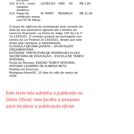
cor preto.
142
E.V.A – cores
LEOELEO
UND
60
R$ 1,85
variadas
40x60cm
213
Papel de
M. PRINT
RESMA
10
R$ 21,94
certificado resma
com 50 50 folhas
O prazo de vigência da contratação será contado da
data de sua assinatura vigorará até o término do
exercício financeiro, na forma do artigo 105 da Lei n°
14.133/2021. O contrato poderá ser prorrogado nos
termos da Lei Federal 14.133/2021, desde que este
ainda seja vantajoso à administração.
CLÁUSULA DÉCIMA QUARTA – DA DOTAÇÃO
ORÇAMENTÁRIA
ENTIDADE: PREFEITURA DE RODRIGUES ALVES
SECRETARIA DE EDUCAÇÃO – ESCOLA DE TEMPO
INTEGRAL
Fonte do Recurso: ENSINO TEMPO INTEGRAL
ANTONIO LEANDRO DE ALMEIDA NETO
Prefeito em Exercício
Rodrigues Alves/AC, 10 dias do mês de março de
2026.
Este texto não substitui o publicado no
Diário Oficial, mas facilita a pesquisa
para localizar a publicação oficial.
Número do Diário: