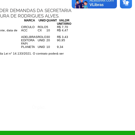
NDER DEMANDAS DA SECRETARIA
URA DE RODRIGUES ALVES.
MARCA
UNID
QUANT
VALOR
UNITÁRIO
CIRCULO
ROLO
5
R$ 7,70
ante, data de
ACC
CX
10
R$ 4,47
ADELBRAS
ROLO
30
R$ 3,43
EDITORA
UNID
20
90,95
FAPI
PLANETA
UNID
10
9,34
 da Lei n° 14.133/2021. O contrato poderá ser
Órgão: