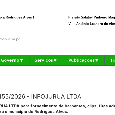
rodriguesalves.ac.gov.br
Portal da Transparência
o a Rodrigues Alves !
Prefeito
Salatiel Pinheiro Ma
Vice
Antônio Leandro de Alm
Governo🔽
Serviços🔽
Publicações🔽
Tr
º 155/2026 - INFOJURUA LTDA
UA LTDA para fornecimento de barbantes, clips, fitas ad
ra o município de Rodrigues Alves.