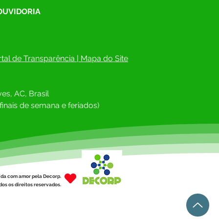
 OUVIDORIA
tal de Transparência
 | 
Mapa do Site
es, AC, Brasil
finais de semana e feriados)
ída com amor pela Decorp.
os os direitos reservados.