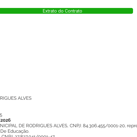
Extrato do Contrato
RIGUES ALVES
5
/2026
IPAL DE RODRIGUES ALVES, CNPJ: 84.306.455/0001-20, repres
l De Educação.
NPJ: 37.837.041/0001-47.