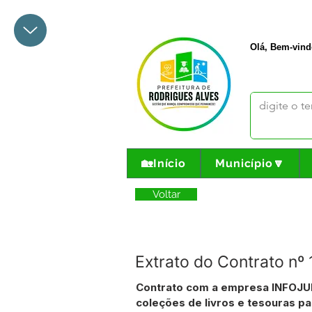
+55 68 3342-1047
prefeito@
Olá, Bem-vind
🏡Início
Município🔽
Voltar
Extrato do Contrato n
Contrato com a empresa INFOJUR
coleções de livros e tesouras pa