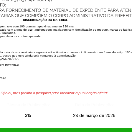
TO:
A FORNECIMENTO DE MATERIAL DE EXPEDIENTE PARA ATE
TARIAS QUE COMPÕEM O CORPO ADMINISTRATIVO DA PREFEIT
DISCRIMINAÇÃO DO MATERIAL
gem: rolo com 100 gramas, aproximadamente 130 mts.
ricado com arame de aço, antiferrugem, mbalagem com identificação do produto, marca do fabric
00 unidades.
ropileno na cor transparente.
a data de sua assinatura vigorará até o término do exercício financeiro, na forma do artigo 105
, desde que este ainda seja vantajoso à administração.
RÇAMENTÁRIA
S
PO INTEGRAL
2026.
Oficial, mas facilita a pesquisa para localizar a publicação oficial.
Página da Publicação:
Data da Publicação:
315
28 de março de 2026