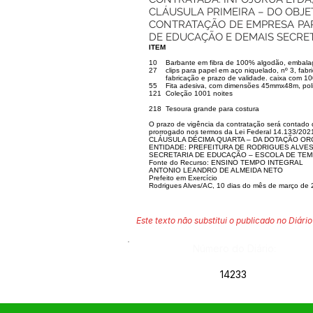
CLÁUSULA PRIMEIRA – DO OBJE
CONTRATAÇÃO DE EMPRESA PAR
DE EDUCAÇÃO E DEMAIS SECRE
ITEM
10
Barbante em fibra de 100% algodão, embala
27
clips para papel em aço niquelado, nº 3, fab
fabricação e prazo de validade. caixa com 1
55
Fita adesiva, com dimensões 45mmx48m, polip
121
Coleção 1001 noites
218
Tesoura grande para costura
O prazo de vigência da contratação será contado d
prorrogado nos termos da Lei Federal 14.133/2021
CLÁUSULA DÉCIMA QUARTA – DA DOTAÇÃO O
ENTIDADE: PREFEITURA DE RODRIGUES ALVE
SECRETARIA DE EDUCAÇÃO – ESCOLA DE TEM
Fonte do Recurso: ENSINO TEMPO INTEGRAL
ANTONIO LEANDRO DE ALMEIDA NETO
Prefeito em Exercício
Rodrigues Alves/AC, 10 dias do mês de março de 
Este texto não substitui o publicado no Diário 
Número do Diário:
14233