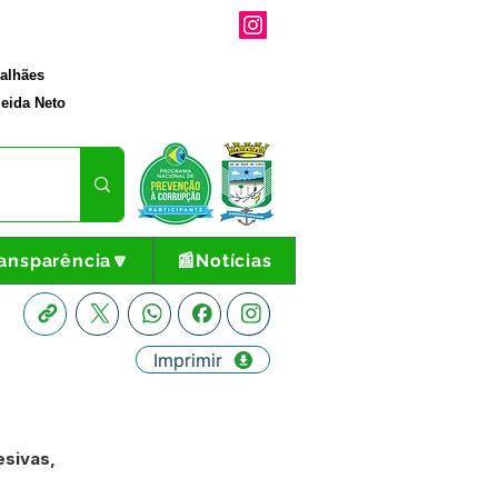
galhães
eida Neto
ansparência🔽
📰Notícias
Imprimir
esivas,