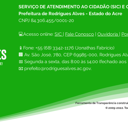
SERVIÇO DE ATENDIMENTO AO CIDADÃO (SIC) E
Prefeitura de Rodrigues Alves - Estado do Acre
CNPJ 
84.306.455/0001-20
💻Acesso online: 
SIC 
| 
Fale Conosco
 | 
Ouvidoria
| 
Por
📱Fone: +55 (68) 
3342-1176 (Jonathas Fabrício)
🏢 
Av. São José, 780, CEP 69985-000, Rodrigues Alv
📅 Segunda a sexta, das 8:00 às 14;00 (fechado aos 
📧
prefeito@rodriguesalves.ac.gov.
Ferramenta de Transparência constru
© 2009-2022. Tod