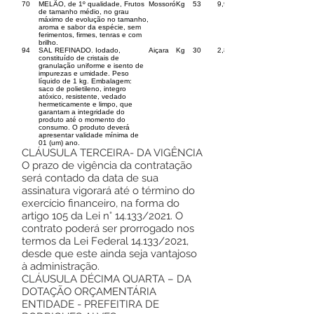
70
MELÃO, de 1º qualidade, Frutos
Mossoró
Kg
53
9,98
de tamanho médio, no grau
máximo de evolução no tamanho,
aroma e sabor da espécie, sem
ferimentos, firmes, tenras e com
brilho.
94
SAL REFINADO. Iodado,
Aiçara
Kg
30
2,89
constituído de cristais de
granulação uniforme e isento de
impurezas e umidade. Peso
líquido de 1 kg. Embalagem:
saco de polietileno, integro
atóxico, resistente, vedado
hermeticamente e limpo, que
garantam a integridade do
produto até o momento do
consumo. O produto deverá
apresentar validade mínima de
01 (um) ano.
CLÁUSULA TERCEIRA- DA VIGÊNCIA
O prazo de vigência da contratação
será contado da data de sua
assinatura vigorará até o término do
exercício financeiro, na forma do
artigo 105 da Lei n° 14.133/2021. O
contrato poderá ser prorrogado nos
termos da Lei Federal 14.133/2021,
desde que este ainda seja vantajoso
à administração.
CLÁUSULA DÉCIMA QUARTA – DA
DOTAÇÃO ORÇAMENTÁRIA
ENTIDADE - PREFEITIRA DE