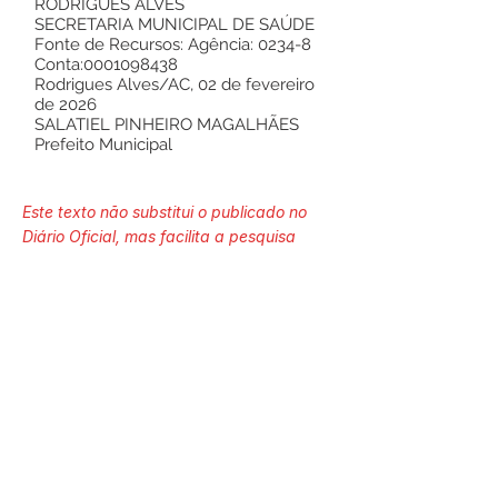
RODRIGUES ALVES
SECRETARIA MUNICIPAL DE SAÚDE
Fonte de Recursos: Agência: 0234-8
Conta:
0001098438
Rodrigues Alves/AC, 02 de fevereiro
de 2026
SALATIEL PINHEIRO MAGALHÃES
Prefeito Municipal
Este texto não substitui o publicado no
Diário Oficial, mas facilita a pesquisa
para localizar a publicação oficial.
Número do Diário:
14210
Página da Publicação:
343