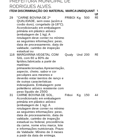
PREFEITURA MUNICIPAL DE
RODRIGUES ALVES.
ITEM
DISCRIMINAÇÃO DO MATERIAL
MARCA
UNID
QUANT
VALOR
UNITÁRIO
29
"CARNE BOVINA DE 2ª
FRIBOI
Kg
500
R$ 33,90
QUALIDADE, sem osso (acém e
coxão duro), congelado (á-18°C).
Acondicionado em embalagem
primária em plástico atóxico
(embalagem de 1 kg). A
rotulagem deve conter no mínimo
as seguintes informações: peso,
data de processamento, data de
validade, carimbo de inspeção
estadual ou
116
MARGARINA VEGETAL COM
Qualy
Und
200
R$ 4,95
SAL com 60 a 80% de
lipídios,fabricada a partir de
matérias-
primaselecionadas.Apresentação,
aspecto, cheiro, sabor e cor
peculiares aos mesmos e
deverão estar isentos de ranço e
de outras características
indesejáveis. Embalagem: pote
polietileno atóxico resistente com
peso líquido de 250G
31
CARNE BOVINA DE SOL,
Friboi
Kg
150
44,9
Acondicionado em embalagem
primária em plástico atóxico
(embalagem de 1 kg). A
rotulagem deve conter no mínimo
as seguintes informações: peso,
data de processamento, data de
validade, carimbo de inspeção
estadual ou federal, procedência
da carne, nome e/ou marca, lote
e informações nutricionais. Prazo
de Validade: Mínimo de 3 meses
a partir da data de entrega.