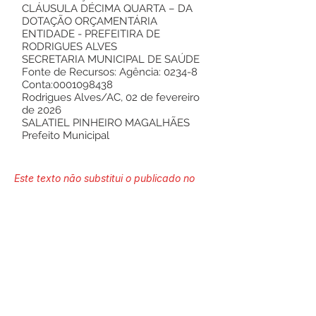
CLÁUSULA DÉCIMA QUARTA – DA
DOTAÇÃO ORÇAMENTÁRIA
ENTIDADE - PREFEITIRA DE
RODRIGUES ALVES
SECRETARIA MUNICIPAL DE SAÚDE
Fonte de Recursos: Agência: 0234-8
Conta:0001098438
Rodrigues Alves/AC, 02 de fevereiro
de 2026
SALATIEL PINHEIRO MAGALHÃES
Prefeito Municipal
Este texto não substitui o publicado no
Diário Oficial, mas facilita a pesquisa
para localizar a publicação oficial.
Número do Diário:
14210
Página da Publicação: