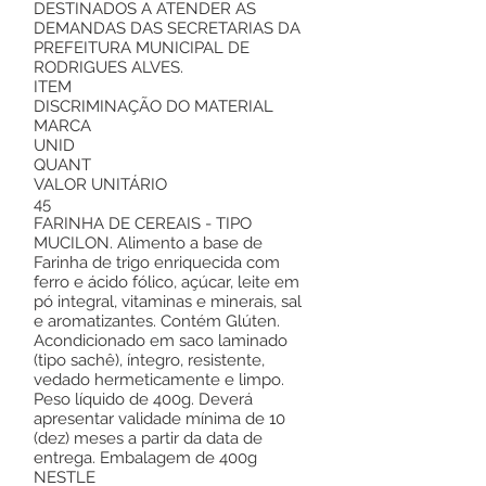
DESTINADOS A ATENDER AS
DEMANDAS DAS SECRETARIAS DA
PREFEITURA MUNICIPAL DE
RODRIGUES ALVES.
ITEM
DISCRIMINAÇÃO DO MATERIAL
MARCA
UNID
QUANT
VALOR UNITÁRIO
45
FARINHA DE CEREAIS - TIPO
MUCILON. Alimento a base de
Farinha de trigo enriquecida com
ferro e ácido fólico, açúcar, leite em
pó integral, vitaminas e minerais, sal
e aromatizantes. Contém Glúten.
Acondicionado em saco laminado
(tipo sachê), íntegro, resistente,
vedado hermeticamente e limpo.
Peso líquido de 400g. Deverá
apresentar validade mínima de 10
(dez) meses a partir da data de
entrega. Embalagem de 400g
NESTLE