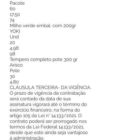
Pacote
60
17,50
74
Milho verde embal. com 200gr
YOKI
Und
20
4,98
98
Tempero completo pote 300 gr
Arisco
Pote
30
4,80
CLÁUSULA TERCEIRA- DA VIGÊNCIA
O prazo de vigência da contratação
será contado da data de sua
assinatura vigorará até o término do
exercício financeiro, na forma do
artigo 105 da Lei n° 14.133/2021. O
contrato poderá ser prorrogado nos
termos da Lei Federal 14.133/2021,
desde que este ainda seja vantajoso
à administração.