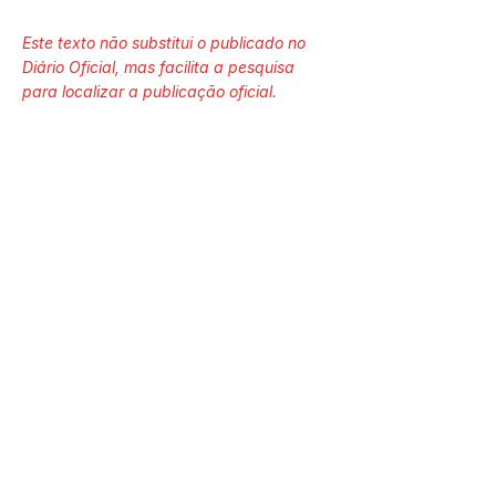
Este texto não substitui o publicado no
Diário Oficial, mas facilita a pesquisa
para localizar a publicação oficial.
Número do Diário:
14241
Página da Publicação:
125
Data da Publicação:
8 de abril de 2026
Órgão: