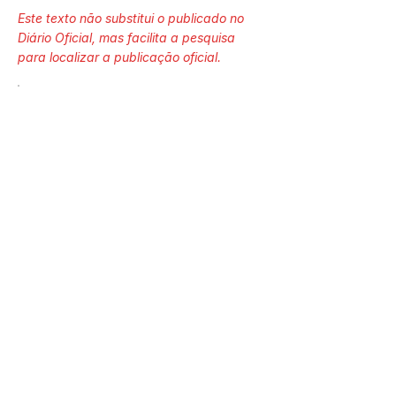
Este texto não substitui o publicado no
Diário Oficial, mas facilita a pesquisa
para localizar a publicação oficial.
Número do Diário:
14241
Página da Publicação:
125
Data da Publicação:
8 de abril de 2026
Órgão: