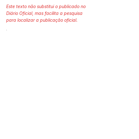
Este texto não substitui o publicado no
Diário Oficial, mas facilita a pesquisa
para localizar a publicação oficial.
Número do Diário:
14241
Página da Publicação:
127
Data da Publicação:
8 de abril de 2026
Órgão: