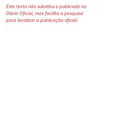
Este texto não substitui o publicado no
Diário Oficial, mas facilita a pesquisa
para localizar a publicação oficial.
Número do Diário:
14241
Página da Publicação:
126
Data da Publicação:
8 de abril de 2026
Órgão: