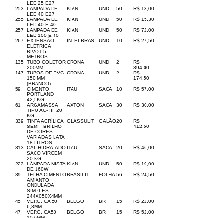
LED 25 E27
253
LAMPADA DE
KIAN
UND
50
R$ 13,00
LED 40 E27
255
LAMPADA DE
KIAN
UND
50
R$ 15,30
LED 40 E 40
257
LAMPADA DE
KIAN
UND
50
R$ 72,00
LED 100 E 40
267
EXTENSÃO
INTELBRAS
UND
10
R$ 27,50
ELÉTRICA
BIVOT 5
METROS
135
TUBO COLETOR
CRONA
UND
2
R$
200MM
394,00
147
TUBOS DE PVC
CRONA
UND
2
R$
150 MM
174,50
(BRANCO)
59
CIMENTO
ITAU
SACA
10
R$ 57,00
PORTLAND
42,5KG
61
ARGAMASSA
AXTON
SACA
30
R$ 30,00
TIPO AC- III, 20
KG
339
TINTA ACRÍLICA
GLASSULIT
GALÃO
20
R$
SEMI - BRILHO
412,50
DE CORES
VARIADAS LATA
18 LITROS
313
CAL HIDRATADO
ITAÚ
SACA
20
R$ 46,00
SACO VIRGEM
20 KG
223
LÂMPADA MISTA
KIAN
UND
50
R$ 19,00
DE 160W
39
TELHA CIMENTO
BRASILIT
FOLHA
56
R$ 24,50
AMIANTO
ONDULADA
SIMPLES
244X050X4MM
45
VERG. CA 50
BELGO
BR
15
R$ 22,00
6,3MM
47
VERG. CA50
BELGO
BR
15
R$ 52,00
10,0MM