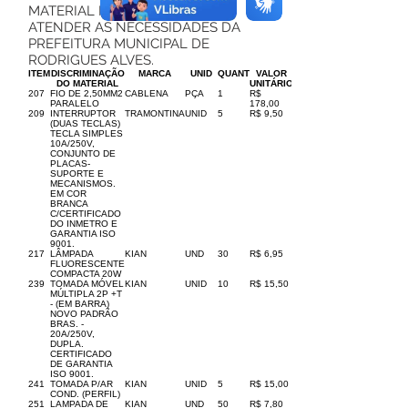
MATERIAL PERMANENTE PARA
ATENDER AS NECESSIDADES DA
PREFEITURA MUNICIPAL DE
RODRIGUES ALVES.
ITEM
DISCRIMINAÇÃO
MARCA
UNID
QUANT
VALOR
DO MATERIAL
UNITÁRIO
207
FIO DE 2,50MM2
CABLENA
PÇA
1
R$
PARALELO
178,00
209
INTERRUPTOR
TRAMONTINA
UNID
5
R$ 9,50
(DUAS TECLAS)
TECLA SIMPLES
10A/250V,
CONJUNTO DE
PLACAS-
SUPORTE E
MECANISMOS.
EM COR
BRANCA
C/CERTIFICADO
DO INMETRO E
GARANTIA ISO
9001.
217
LÂMPADA
KIAN
UND
30
R$ 6,95
FLUORESCENTE
COMPACTA 20W
239
TOMADA MÓVEL
KIAN
UNID
10
R$ 15,50
MÚLTIPLA 2P +T
- (EM BARRA)
NOVO PADRÃO
BRAS. -
20A/250V,
DUPLA.
CERTIFICADO
DE GARANTIA
ISO 9001.
241
TOMADA P/AR
KIAN
UNID
5
R$ 15,00
COND. (PERFIL)
251
LAMPADA DE
KIAN
UND
50
R$ 7,80