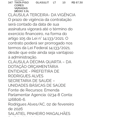
347
TINTA PISO
GLASULIT
LT
10
R$ 67,50
CORES
VARIADAS
MÉDIO 3,6L
CLÁUSULA TERCEIRA- DA VIGÊNCIA
O prazo de vigência da contratação
será contado da data de sua
assinatura vigorará até o término do
exercício financeiro, na forma do
artigo 105 da Lei n° 14.133/2021. O
contrato poderá ser prorrogado nos
termos da Lei Federal 14.133/2021,
desde que este ainda seja vantajoso
à administração.
CLÁUSULA DÉCIMA QUARTA – DA
DOTAÇÃO ORÇAMENTÁRIA
ENTIDADE - PREFEITIRA DE
RODRIGUES ALVES
SECRETARIA DE SAUDE –
UNIDADES BÁSICAS DE SAÚDE
Fonte de Recursos: Emenda
Parlamentar Agencia: 0234-8 Conta:
126806-6
.
Rodrigues Alves/AC, 02 de fevereiro
de 2026
SALATIEL PINHEIRO MAGALHÃES