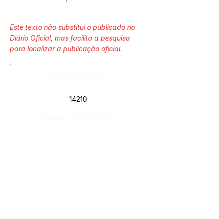
Este texto não substitui o publicado no
Diário Oficial, mas facilita a pesquisa
para localizar a publicação oficial.
Número do Diário:
14210
Página da Publicação:
348
Data da Publicação:
25 de fevereiro de 2026
Órgão: