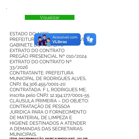
Visualizar
ESTADO DO ACRE
PREFEITURA DE RODRIGUES ALVES
GABINETE DO PREFEITO
EXTRATO DO CONTRATO
PREGÃO PRESENCIAL Nº 010/2024
EXTRATO DO CONTRATO Nº
33/2026
CONTRATANTE: PREFEITURA
MUNICIPAL DE RODRIGUES ALVES,
CNPJ:
84.306.455
/0001-20
CONTRATADA: F L RODRIGUES ME,
inscrita pelo CNPJ:
12.194.177
/0001-55
CLÁUSULA PRIMEIRA – DO OBJETO:
CONTRATAÇÃO DE PESSOA
JURIDICA PARA O FORNECIMENTO
DE MATERIAL DE LIMPEZA E
HIGIENE DESTINADOS A ATENDER
A DEMANDAS DAS SECRETARIAS
MUNICIPAIS.
ITEM
DISCRIMINAÇÃO
MARCA
UNID
QUANT
VALOR