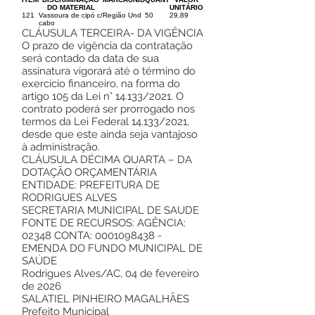
DO MATERIAL
UNITÁRIO
121
Vassoura de cipó c/
Região
Und
50
29,89
cabo
CLÁUSULA TERCEIRA- DA VIGÊNCIA
O prazo de vigência da contratação
será contado da data de sua
assinatura vigorará até o término do
exercício financeiro, na forma do
artigo 105 da Lei n° 14.133/2021. O
contrato poderá ser prorrogado nos
termos da Lei Federal 14.133/2021,
desde que este ainda seja vantajoso
à administração.
CLÁUSULA DÉCIMA QUARTA – DA
DOTAÇÃO ORÇAMENTÁRIA
ENTIDADE: PREFEITURA DE
RODRIGUES ALVES
SECRETARIA MUNICIPAL DE SAUDE
FONTE DE RECURSOS: AGÊNCIA:
02348 CONTA:
0001098438
-
EMENDA DO FUNDO MUNICIPAL DE
SAÚDE
Rodrigues Alves/AC, 04 de fevereiro
de 2026
SALATIEL PINHEIRO MAGALHÃES
Prefeito Municipal