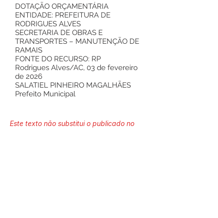
DOTAÇÃO ORÇAMENTÁRIA
ENTIDADE: PREFEITURA DE
RODRIGUES ALVES
SECRETARIA DE OBRAS E
TRANSPORTES – MANUTENÇÃO DE
RAMAIS
FONTE DO RECURSO: RP
Rodrigues Alves/AC, 03 de fevereiro
de 2026
SALATIEL PINHEIRO MAGALHÃES
Prefeito Municipal
Este texto não substitui o publicado no
Diário Oficial, mas facilita a pesquisa
para localizar a publicação oficial.
Número do Diário:
14210
Página da Publicação: