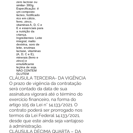
zero lactose ou
similar- 380g.
Especificação: é
um composto
lácteo, fortificado
rico em cálcio,
ferro, zinco,
vitaminas A, D, C e
E e essenciais para
a nutrição da
criança.
Ingredientes: Leite
integral, malto
dextrina, soro de
leite, enzimas
lactase, vitaminas
(A, D, C e E),
minerais (ferro e
zinco) e
emulsificante
lectina de soja.
NÃO CONTEM
GLUTEM
CLÁUSULA TERCEIRA- DA VIGÊNCIA
O prazo de vigência da contratação
será contado da data de sua
assinatura vigorará até o término do
exercício financeiro, na forma do
artigo 105 da Lei n° 14.133/2021. O
contrato poderá ser prorrogado nos
termos da Lei Federal 14.133/2021,
desde que este ainda seja vantajoso
à administração.
CLÁUSULA DÉCIMA QUARTA – DA