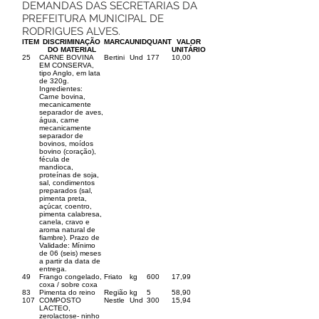
DEMANDAS DAS SECRETARIAS DA
PREFEITURA MUNICIPAL DE
RODRIGUES ALVES.
ITEM
DISCRIMINAÇÃO
MARCA
UNID
QUANT
VALOR
DO MATERIAL
UNITÁRIO
25
CARNE BOVINA
Bertini
Und
177
10,00
EM CONSERVA,
tipo Anglo, em lata
de 320g.
Ingredientes:
Carne bovina,
mecanicamente
separador de aves,
água, carne
mecanicamente
separador de
bovinos, moídos
bovino (coração),
fécula de
mandioca,
proteínas de soja,
sal, condimentos
preparados (sal,
pimenta preta,
açúcar, coentro,
pimenta calabresa,
canela, cravo e
aroma natural de
fiambre). Prazo de
Validade: Mínimo
de 06 (seis) meses
a partir da data de
entrega.
49
Frango congelado,
Friato
kg
600
17,99
coxa / sobre coxa
83
Pimenta do reino
Região
kg
5
58,90
107
COMPOSTO
Nestle
Und
300
15,94
LACTEO,
zerolactose- ninho