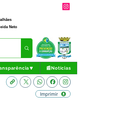
galhães
eida Neto
ansparência🔽
📰Notícias
Imprimir