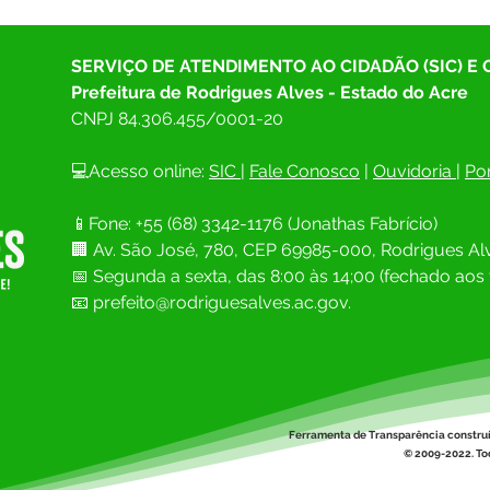
SERVIÇO DE ATENDIMENTO AO CIDADÃO (SIC) E
Prefeitura de Rodrigues Alves - Estado do Acre
CNPJ 
84.306.455/0001-20
💻Acesso online: 
SIC 
| 
Fale Conosco
 | 
Ouvidoria
| 
Por
📱Fone: +55 (68) 
3342-1176 (Jonathas Fabrício)
🏢 
Av. São José, 780, CEP 69985-000, Rodrigues Alv
📅 Segunda a sexta, das 8:00 às 14;00 (fechado aos 
📧
prefeito@rodriguesalves.ac.gov.
Ferramenta de Transparência constru
© 2009-2022. Tod