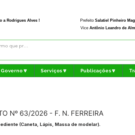
rodriguesalves.ac.gov.br
Portal da Transparência
o a Rodrigues Alves !
Prefeito
Salatiel Pinheiro Ma
Vice
Antônio Leandro de Alm
Governo🔽
Serviços🔽
Publicações🔽
Tr
 Nº 63/2026 - F. N. FERREIRA
ediente (Caneta, Lápis, Massa de modelar).