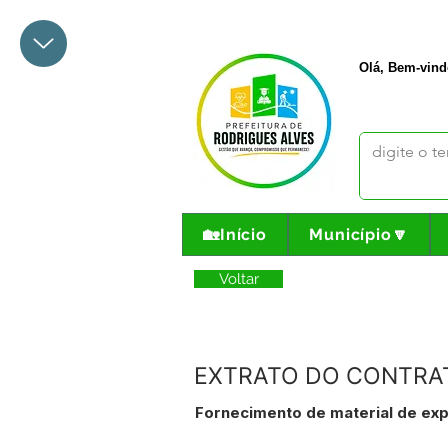
+55 68 3342-1047
prefeito@
Olá, Bem-vind
🏡Início
Município🔽
Voltar
EXTRATO DO CONTRATO
Fornecimento de material de exp