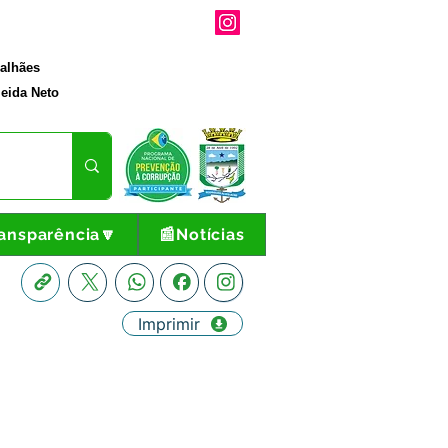
galhães
eida Neto
ansparência🔽
📰Notícias
Imprimir