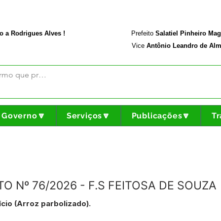
rodriguesalves.ac.gov.br
Portal da Transparência
o a Rodrigues Alves !
Prefeito
Salatiel Pinheiro Ma
Vice
Antônio Leandro de Alm
Governo🔽
Serviços🔽
Publicações🔽
Tr
 Nº 76/2026 - F.S FEITOSA DE SOUZA
cio (Arroz parbolizado).