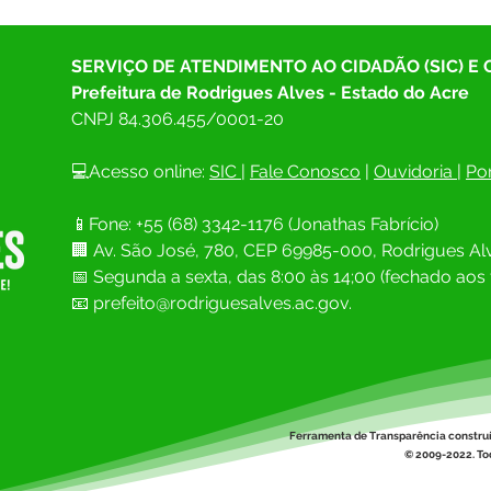
SERVIÇO DE ATENDIMENTO AO CIDADÃO (SIC) E
Prefeitura de Rodrigues Alves - Estado do Acre
CNPJ 
84.306.455/0001-20
💻Acesso online: 
SIC 
| 
Fale Conosco
 | 
Ouvidoria
| 
Por
📱Fone: +55 (68) 
3342-1176 (Jonathas Fabrício)
🏢 
Av. São José, 780, CEP 69985-000, Rodrigues Alv
📅 Segunda a sexta, das 8:00 às 14;00 (fechado aos 
📧
prefeito@rodriguesalves.ac.gov.
Ferramenta de Transparência constru
© 2009-2022. Tod