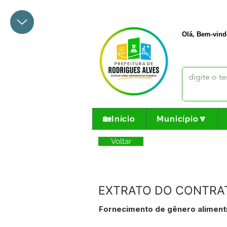
+55 68 3342-1047
prefeito@
Olá, Bem-vind
🏡Início
Município🔽
Voltar
EXTRATO DO CONTRATO
Fornecimento de gênero alimentí