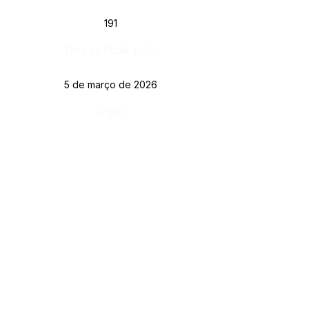
191
Data da Publicação:
5 de março de 2026
Órgão:
SERVIÇO DE ATENDIMENTO AO CIDADÃO 