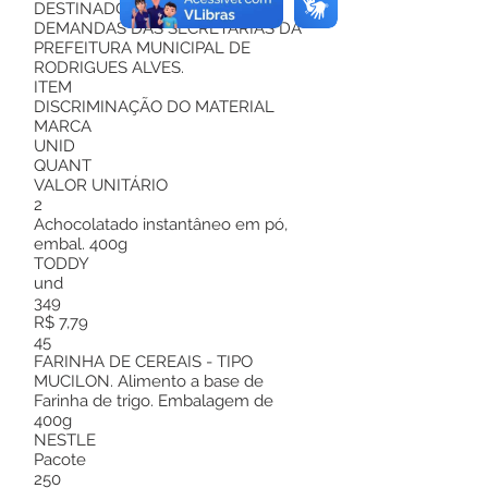
DESTINADOS A ATENDER AS
DEMANDAS DAS SECRETARIAS DA
PREFEITURA MUNICIPAL DE
RODRIGUES ALVES.
ITEM
DISCRIMINAÇÃO DO MATERIAL
MARCA
UNID
QUANT
VALOR UNITÁRIO
2
Achocolatado instantâneo em pó,
embal. 400g
TODDY
und
349
R$ 7,79
45
FARINHA DE CEREAIS - TIPO
MUCILON. Alimento a base de
Farinha de trigo. Embalagem de
400g
NESTLE
Pacote
250