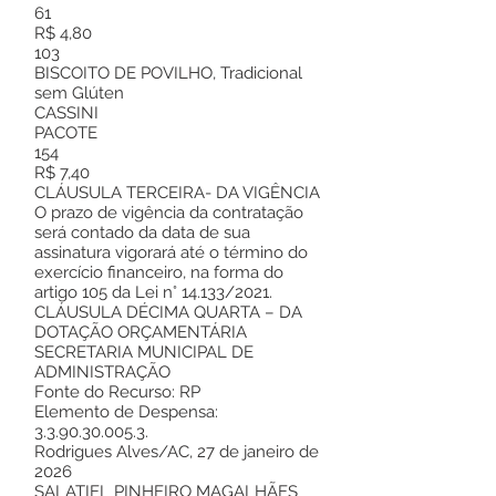
61
R$ 4,80
103
BISCOITO DE POVILHO, Tradicional
sem Glúten
CASSINI
PACOTE
154
R$ 7,40
CLÁUSULA TERCEIRA- DA VIGÊNCIA
O prazo de vigência da contratação
será contado da data de sua
assinatura vigorará até o término do
exercício financeiro, na forma do
artigo 105 da Lei n° 14.133/2021.
CLÁUSULA DÉCIMA QUARTA – DA
DOTAÇÃO ORÇAMENTÁRIA
SECRETARIA MUNICIPAL DE
ADMINISTRAÇÃO
Fonte do Recurso: RP
Elemento de Despensa:
3.3.90.30.005.3.
Rodrigues Alves/AC, 27 de janeiro de
2026
SALATIEL PINHEIRO MAGALHÃES