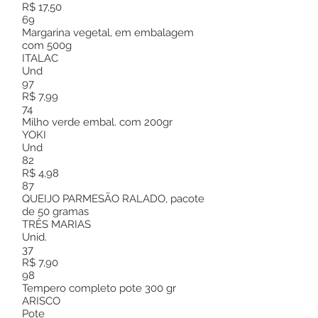
R$ 17,50
69
Margarina vegetal, em embalagem
com 500g
ITALAC
Und
97
R$ 7,99
74
Milho verde embal. com 200gr
YOKI
Und
82
R$ 4,98
87
QUEIJO PARMESÃO RALADO, pacote
de 50 gramas
TRÊS MARIAS
Unid.
37
R$ 7,90
98
Tempero completo pote 300 gr
ARISCO
Pote