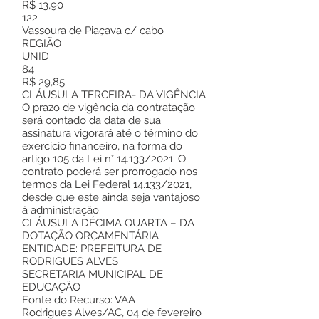
R$ 13,90
122
Vassoura de Piaçava c/ cabo
REGIÃO
UNID
84
R$ 29,85
CLÁUSULA TERCEIRA- DA VIGÊNCIA
O prazo de vigência da contratação
será contado da data de sua
assinatura vigorará até o término do
exercício financeiro, na forma do
artigo 105 da Lei n° 14.133/2021. O
contrato poderá ser prorrogado nos
termos da Lei Federal 14.133/2021,
desde que este ainda seja vantajoso
à administração.
CLÁUSULA DÉCIMA QUARTA – DA
DOTAÇÃO ORÇAMENTÁRIA
ENTIDADE: PREFEITURA DE
RODRIGUES ALVES
SECRETARIA MUNICIPAL DE
EDUCAÇÃO
Fonte do Recurso: VAA
Rodrigues Alves/AC, 04 de fevereiro