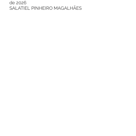
de 2026
SALATIEL PINHEIRO MAGALHÃES
Prefeito Municipal
Este texto não substitui o publicado no
Diário Oficial, mas facilita a pesquisa
para localizar a publicação oficial.
Número do Diário:
14210
Página da Publicação:
348
Data da Publicação:
25 de fevereiro de 2026