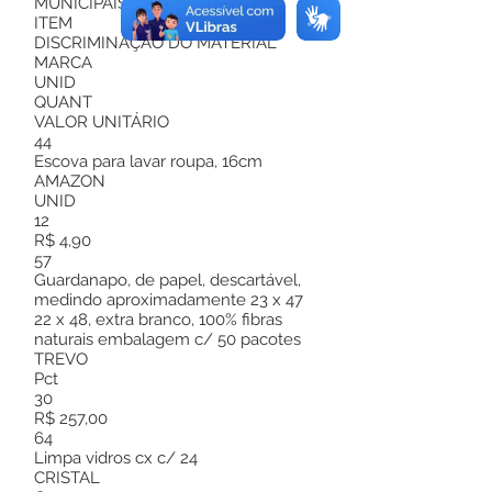
MUNICIPAIS.
ITEM
DISCRIMINAÇÃO DO MATERIAL
MARCA
UNID
QUANT
VALOR UNITÁRIO
44
Escova para lavar roupa, 16cm
AMAZON
UNID
12
R$ 4,90
57
Guardanapo, de papel, descartável,
medindo aproximadamente 23 x 47
22 x 48, extra branco, 100% fibras
naturais embalagem c/ 50 pacotes
TREVO
Pct
30
R$ 257,00
64
Limpa vidros cx c/ 24
CRISTAL