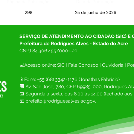
Página da Publicação:
Data da Publicação:
298
25 de junho de 2026
SERVIÇO DE ATENDIMENTO AO CIDADÃO (SIC) E
Prefeitura de Rodrigues Alves - Estado do Acre
CNPJ 
84.306.455/0001-20
💻Acesso online: 
SIC 
| 
Fale Conosco
 | 
Ouvidoria
| 
Por
📱Fone: +55 (68) 
3342-1176 (Jonathas Fabrício)
🏢 
Av. São José, 780, CEP 69985-000, Rodrigues Alv
📅 Segunda a sexta, das 8:00 às 14;00 (fechado aos 
📧
prefeito@rodriguesalves.ac.gov.