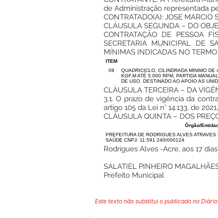
de Administração representada 
CONTRATADO(A): JOSE MARCIO SILV
CLÁUSULA SEGUNDA – DO OBJ
CONTRATAÇÃO DE PESSOA FÍ
SECRETARIA MUNICIPAL DE S
MÍNIMAS INDICADAS NO TERMO 
ITEM
09
QUADRICICLO, CILINDRADA MINIMO DE 4
KGF.M ATÉ 5.000 RPM, PARTIDA MANUA
DE USO. DESTINADO AO APOIO AS UNI
CLÁUSULA TERCEIRA – DA VIGÊ
3.1. O prazo de vigência da con
artigo 105 da Lei n° 14.133, de 
CLÁUSULA QUINTA – DOS PREÇO
Órgão/Entida
PREFEITURA DE RODRIGUES ALVES ATRAVES 
SAÚDE CNPJ: 11.591.240/000124
Rodrigues Alves -Acre, aos 17 dia
SALATIEL PINHEIRO MAGALHÃE
Prefeito Municipal
Este texto não substitui o publicado no Diário 