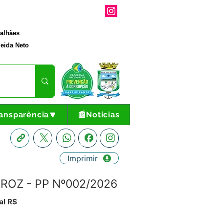
galhães
eida Neto
ansparência🔽
📰Notícias
Imprimir
IROZ - PP Nº002/2026
al R$