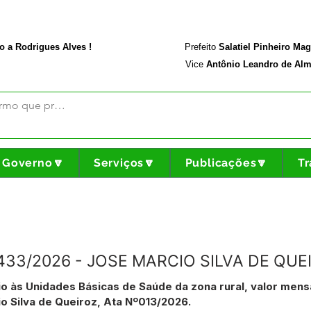
rodriguesalves.ac.gov.br
Portal da Transparência
o a Rodrigues Alves !
Prefeito
Salatiel Pinheiro Ma
Vice
Antônio Leandro de Alm
Governo🔽
Serviços🔽
Publicações🔽
Tr
Nº433/2026 - JOSE MARCIO SILVA DE QUE
io às Unidades Básicas de Saúde da zona rural, valor mens
o Silva de Queiroz, Ata Nº013/2026.