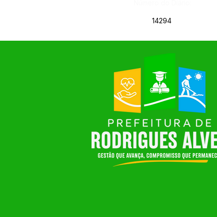
Número do Diário:
14294