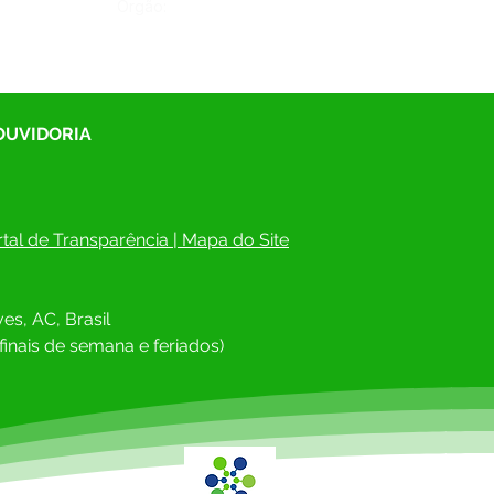
Órgão:
 OUVIDORIA
tal de Transparência
 | 
Mapa do Site
es, AC, Brasil
finais de semana e feriados)