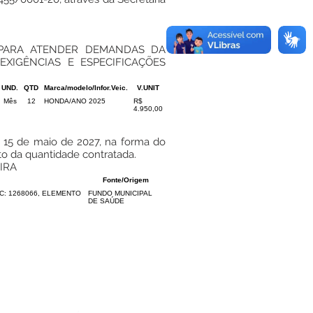
 PARA ATENDER DEMANDAS DA
XIGÊNCIAS E ESPECIFICAÇÕES
UND.
QTD
Marca/modelo/Infor.Veic.
V.UNIT
Mês
12
HONDA/ANO 2025
R$
4.950,00
a 15 de maio de 2027, na forma do
to da quantidade contratada.
IRA
Fonte/Origem
/C: 1268066, ELEMENTO
FUNDO MUNICIPAL
DE SAÚDE