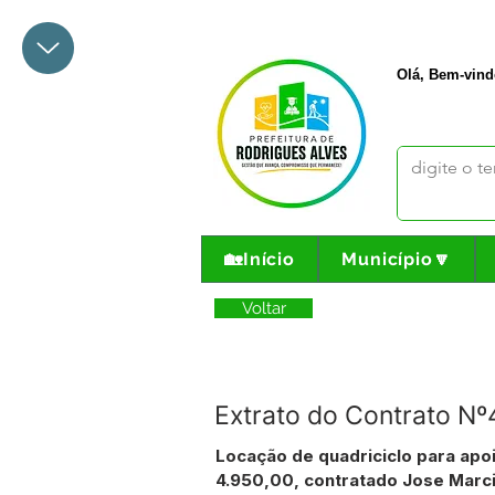
+55 68 3342-1047
prefeito@
Olá, Bem-vind
🏡Início
Município🔽
Voltar
Extrato do Contrato 
Locação de quadriciclo para apo
4.950,00, contratado Jose Marci