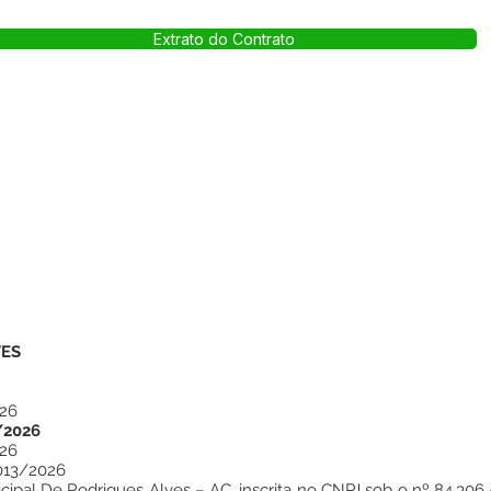
Extrato do Contrato
VES
26
/2026
26
013/2026
pal De Rodrigues Alves – AC, inscrita no CNPJ sob o nº 84.306.4