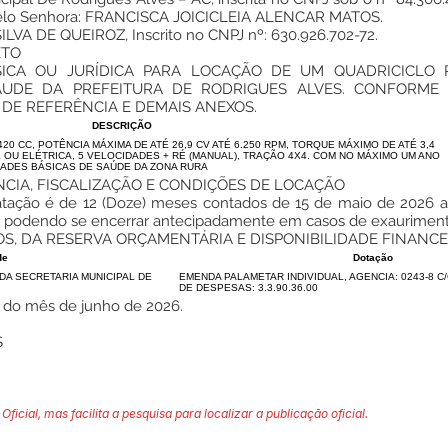
pelo Senhora: FRANCISCA JOICICLEIA ALENCAR MATOS.
A DE QUEIROZ, Inscrito no CNPJ nº: 630.926.702-72.
ETO
SICA OU JURÍDICA PARA LOCAÇÃO DE UM QUADRICICLO
AUDE DA PREFEITURA DE RODRIGUES ALVES. CONFORME E
DE REFERÊNCIA E DEMAIS ANEXOS.
DESCRIÇÃO
20 CC, POTÊNCIA MÁXIMA DE ATÉ 26,9 CV ATÉ 6.250 RPM, TORQUE MÁXIMO DE ATÉ 3,4
L OU ELÉTRICA, 5 VELOCIDADES + RÉ (MANUAL), TRAÇÃO 4X4. COM NO MÁXIMO UM ANO
DADES BÁSICAS DE SAÚDE DA ZONA RURA
NCIA, FISCALIZAÇÃO E CONDIÇÕES DE LOCAÇÃO
tratação é de 12 (Doze) meses contados de 15 de maio de 2026 
2021, podendo se encerrar antecipadamente em casos de exaurimen
S, DA RESERVA ORÇAMENTÁRIA E DISPONIBILIDADE FINANCE
de
Dotação
DA SECRETARIA MUNICIPAL DE
EMENDA PALAMETAR INDIVIDUAL, AGENCIA: 0243-8 C
DE DESPESAS: 3.3.90.36.00
s do mês de junho de 2026.
S
Oficial, mas facilita a pesquisa para localizar a publicação oficial.