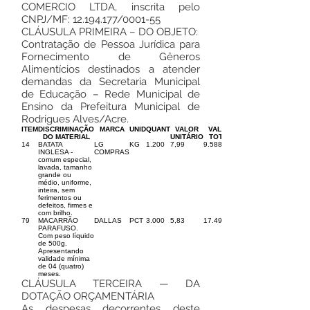
COMERCIO LTDA, inscrita pelo
CNPJ/MF:
12.194.177
/0001-55
CLÁUSULA PRIMEIRA – DO OBJETO:
Contratação de Pessoa Jurídica para
Fornecimento de Gêneros
Alimentícios destinados a atender
demandas da Secretaria Municipal
de Educação – Rede Municipal de
Ensino da Prefeitura Municipal de
Rodrigues Alves/Acre.
ITEM
DISCRIMINAÇÃO
MARCA
UNID
QUANT
VALOR
VALOR
DO MATERIAL
UNITÁRIO
TOTAL
14
BATATA
LG
KG
1.200
7,99
9.588,00
INGLESA -
COMPRAS
comum especial,
lavada, tamanho
grande ou
médio, uniforme,
inteira, sem
ferimentos ou
defeitos, firmes e
com brilho.
79
MACARRÃO
DALLAS
PCT
3.000
5,83
17.490,00
PARAFUSO.
Com peso líquido
de 500g.
Apresentando
validade mínima
de 04 (quatro)
meses.
CLÁUSULA TERCEIRA — DA
DOTAÇÃO ORÇAMENTÁRIA
As despesas decorrentes deste