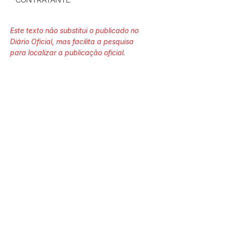
CONTRATANTE
Este texto não substitui o publicado no
Diário Oficial, mas facilita a pesquisa
para localizar a publicação oficial.
Número do Diário:
14295
Página da Publicação:
175
Data da Publicação:
26 de junho de 2026
Órgão: