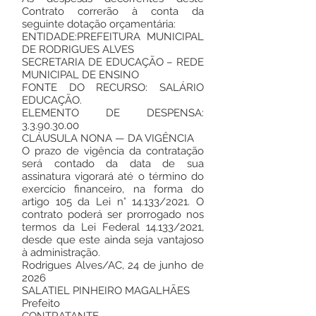
Contrato correrão à conta da
seguinte dotação orçamentária:
ENTIDADE:PREFEITURA MUNICIPAL
DE RODRIGUES ALVES
SECRETARIA DE EDUCAÇÃO – REDE
MUNICIPAL DE ENSINO
FONTE DO RECURSO: SALÁRIO
EDUCAÇÃO.
ELEMENTO DE DESPENSA:
3.3.90.30.00
CLÁUSULA NONA — DA VIGÊNCIA
O prazo de vigência da contratação
será contado da data de sua
assinatura vigorará até o término do
exercício financeiro, na forma do
artigo 105 da Lei n° 14.133/2021. O
contrato poderá ser prorrogado nos
termos da Lei Federal 14.133/2021,
desde que este ainda seja vantajoso
à administração.
Rodrigues Alves/AC, 24 de junho de
2026
SALATIEL PINHEIRO MAGALHÃES
Prefeito