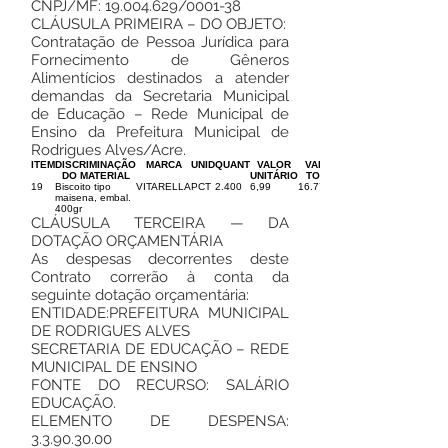
CNPJ/MF:
19.004.629
/0001-38
CLÁUSULA PRIMEIRA – DO OBJETO:
Contratação de Pessoa Jurídica para
Fornecimento de Gêneros
Alimentícios destinados a atender
demandas da Secretaria Municipal
de Educação – Rede Municipal de
Ensino da Prefeitura Municipal de
Rodrigues Alves/Acre.
ITEM
DISCRIMINAÇÃO
MARCA
UNID
QUANT
VALOR
VALOR
DO MATERIAL
UNITÁRIO
TOTAL
19
Biscoito tipo
VITARELLA
PCT
2.400
6,99
16.776,00
maisena, embal.
400gr
CLÁUSULA TERCEIRA — DA
DOTAÇÃO ORÇAMENTÁRIA
As despesas decorrentes deste
Contrato correrão à conta da
seguinte dotação orçamentária:
ENTIDADE:PREFEITURA MUNICIPAL
DE RODRIGUES ALVES
SECRETARIA DE EDUCAÇÃO – REDE
MUNICIPAL DE ENSINO
FONTE DO RECURSO: SALÁRIO
EDUCAÇÃO.
ELEMENTO DE DESPENSA:
3.3.90.30.00