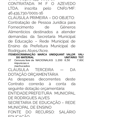
CONTRATADA: M F O AZEVEDO
LTDA, inscrita pelo CNPJ/MF:
46.435.730
/0001-16
CLÁUSULA PRIMEIRA – DO OBJETO:
Contratação de Pessoa Jurídica para
Fornecimento de Gêneros
Alimentícios destinados a atender
demandas da Secretaria Municipal
de Educação – Rede Municipal de
Ensino da Prefeitura Municipal de
Rodrigues Alves/Acre.
ITEM
DISCRIMINAÇÃO
MARCA
UNID
QUANT
VALOR
VALOR
DO MATERIAL
UNITÁRIO
TOTAL
37
Cenoura livre de
NACIONAL
KG
1.200
6,50
7.800,00
impurezas e
machucados
CLÁUSULA TERCEIRA — DA
DOTAÇÃO ORÇAMENTÁRIA
As despesas decorrentes deste
Contrato correrão à conta da
seguinte dotação orçamentária:
ENTIDADE:PREFEITURA MUNICIPAL
DE RODRIGUES ALVES
SECRETARIA DE EDUCAÇÃO – REDE
MUNICIPAL DE ENSINO
FONTE DO RECURSO: SALÁRIO
EDUCAÇÃO.