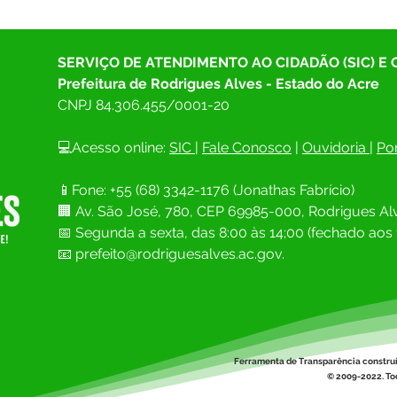
SERVIÇO DE ATENDIMENTO AO CIDADÃO (SIC) E
Prefeitura de Rodrigues Alves - Estado do Acre
CNPJ 
84.306.455/0001-20
💻Acesso online: 
SIC 
| 
Fale Conosco
 | 
Ouvidoria
| 
Por
📱Fone: +55 (68) 
3342-1176 (Jonathas Fabrício)
🏢 
Av. São José, 780, CEP 69985-000, Rodrigues Alv
📅 Segunda a sexta, das 8:00 às 14;00 (fechado aos 
📧
prefeito@rodriguesalves.ac.gov.
Ferramenta de Transparência constru
© 2009-2022. Tod