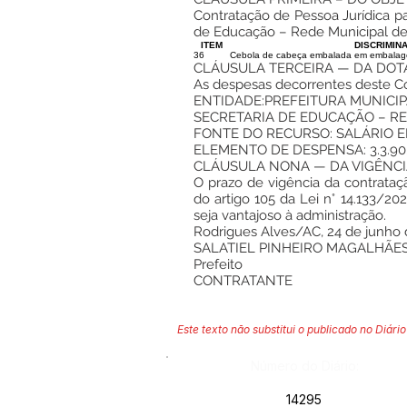
Contratação de Pessoa Jurídica p
de Educação – Rede Municipal de 
ITEM
DISCRIMIN
36
Cebola de cabeça embalada em embalag
CLÁUSULA TERCEIRA — DA DO
As despesas decorrentes deste Co
ENTIDADE:PREFEITURA MUNICIP
SECRETARIA DE EDUCAÇÃO – RE
FONTE DO RECURSO: SALÁRIO 
ELEMENTO DE DESPENSA: 3.3.90.
CLÁUSULA NONA — DA VIGÊNCI
O prazo de vigência da contrataçã
do artigo 105 da Lei n° 14.133/2
seja vantajoso à administração.
Rodrigues Alves/AC, 24 de junho
SALATIEL PINHEIRO MAGALHÃE
Prefeito
CONTRATANTE
Este texto não substitui o publicado no Diário 
Número do Diário:
14295