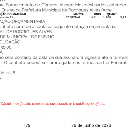
ara Fornecimento de Gêneros Alimentícios destinados a atender
Ensino da Prefeitura Municipal de Rodrigues Alves/Acre.
AÇÃO DO MATERIAL
MARCA
UNID
QUANT
ens de 1 kg
REGIONAL
KG
1.200
5,99
TAÇÃO ORÇAMENTÁRIA
ntrato correrão à conta da seguinte dotação orçamentária:
AL DE RODRIGUES ALVES
DE MUNICIPAL DE ENSINO
EDUCAÇÃO.
30.00
A
o será contado da data de sua assinatura vigorará até o término
021. O contrato poderá ser prorrogado nos termos da Lei Federal
 de 2026
S
Oficial, mas facilita a pesquisa para localizar a publicação oficial.
Página da Publicação:
Data da Publicação:
179
26 de junho de 2026