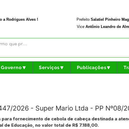
rodriguesalves.ac.gov.br
Portal da Transparência
o a Rodrigues Alves !
Prefeito
Salatiel Pinheiro Ma
Vice
Antônio Leandro de Alm
Governo🔽
Serviços🔽
Publicações🔽
Tr
º447/2026 - Super Mario Ltda - PP Nº08/
 para fornecimento de cebola de cabeça destinada a aten
 de Educação, no valor total de R$ 7.188,00.