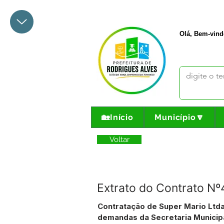
+55 68 3342-1047
prefeito@
Olá, Bem-vind
🏡Início
Município🔽
Voltar
Extrato do Contrato N
Contratação de Super Mario Ltda
demandas da Secretaria Municipal