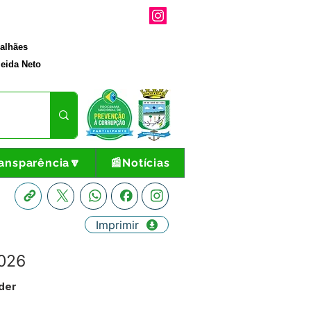
galhães
eida Neto
ansparência🔽
📰Notícias
Imprimir
2026
der