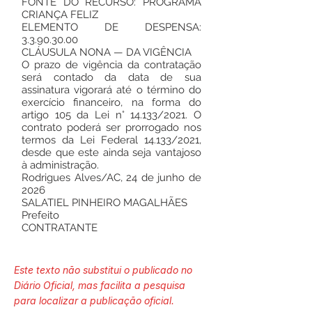
FONTE DO RECURSO: PROGRAMA
CRIANÇA FELIZ
ELEMENTO DE DESPENSA:
3.3.90.30.00
CLÁUSULA NONA — DA VIGÊNCIA
O prazo de vigência da contratação
será contado da data de sua
assinatura vigorará até o término do
exercício financeiro, na forma do
artigo 105 da Lei n° 14.133/2021. O
contrato poderá ser prorrogado nos
termos da Lei Federal 14.133/2021,
desde que este ainda seja vantajoso
à administração.
Rodrigues Alves/AC, 24 de junho de
2026
SALATIEL PINHEIRO MAGALHÃES
Prefeito
CONTRATANTE
Este texto não substitui o publicado no
Diário Oficial, mas facilita a pesquisa
para localizar a publicação oficial.