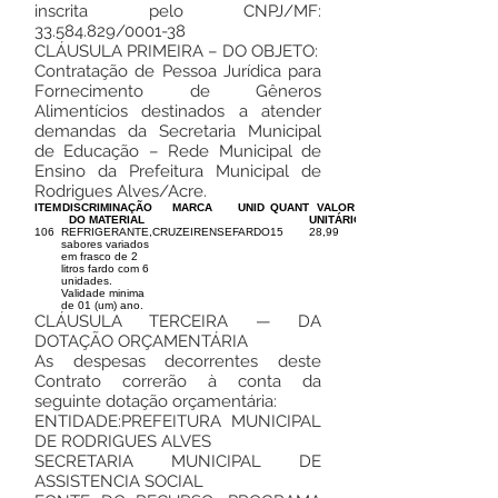
inscrita pelo CNPJ/MF:
33.584.829
/0001-38
CLÁUSULA PRIMEIRA – DO OBJETO:
Contratação de Pessoa Jurídica para
Fornecimento de Gêneros
Alimentícios destinados a atender
demandas da Secretaria Municipal
de Educação – Rede Municipal de
Ensino da Prefeitura Municipal de
Rodrigues Alves/Acre.
ITEM
DISCRIMINAÇÃO
MARCA
UNID
QUANT
VALOR
DO MATERIAL
UNITÁRIO
106
REFRIGERANTE,
CRUZEIRENSE
FARDO
15
28,99
sabores variados
em frasco de 2
litros fardo com 6
unidades.
Validade minima
de 01 (um) ano.
CLÁUSULA TERCEIRA — DA
DOTAÇÃO ORÇAMENTÁRIA
As despesas decorrentes deste
Contrato correrão à conta da
seguinte dotação orçamentária:
ENTIDADE:PREFEITURA MUNICIPAL
DE RODRIGUES ALVES
SECRETARIA MUNICIPAL DE
ASSISTENCIA SOCIAL