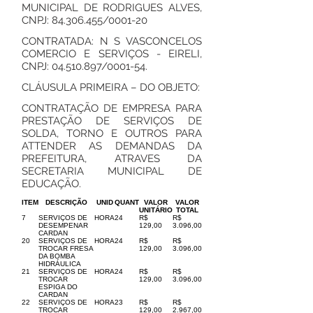
MUNICIPAL DE RODRIGUES ALVES,
CNPJ:
84.306.455
/0001-20
CONTRATADA: N S VASCONCELOS
COMERCIO E SERVIÇOS - EIRELI,
CNPJ:
04.510.897
/0001-54.
CLÁUSULA PRIMEIRA – DO OBJETO:
CONTRATAÇÃO DE EMPRESA PARA
PRESTAÇÃO DE SERVIÇOS DE
SOLDA, TORNO E OUTROS PARA
ATTENDER AS DEMANDAS DA
PREFEITURA, ATRAVES DA
SECRETARIA MUNICIPAL DE
EDUCAÇÃO.
ITEM
DESCRIÇÃO
UNID
QUANT
VALOR
VALOR
UNITÁRIO
TOTAL
7
SERVIÇOS DE
HORA
24
R$
R$
DESEMPENAR
129,00
3.096,00
CARDAN
20
SERVIÇOS DE
HORA
24
R$
R$
TROCAR FRESA
129,00
3.096,00
DA BOMBA
HIDRÁULICA
21
SERVIÇOS DE
HORA
24
R$
R$
TROCAR
129,00
3.096,00
ESPIGA DO
CARDAN
22
SERVIÇOS DE
HORA
23
R$
R$
TROCAR
129,00
2.967,00