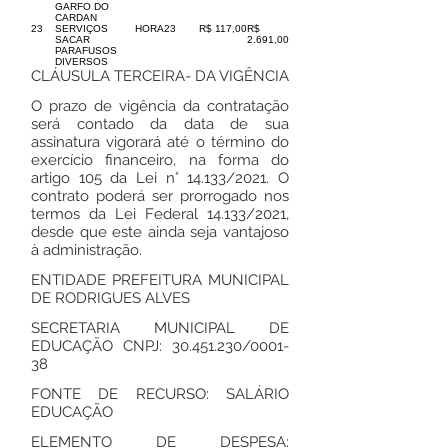
GARFO DO
CARDAN
23
SERVIÇOS
HORA
23
R$ 117,00
R$
SACAR
2.691,00
PARAFUSOS
DIVERSOS
CLÁUSULA TERCEIRA- DA VIGÊNCIA
O prazo de vigência da contratação
será contado da data de sua
assinatura vigorará até o término do
exercício financeiro, na forma do
artigo 105 da Lei n° 14.133/2021. O
contrato poderá ser prorrogado nos
termos da Lei Federal 14.133/2021,
desde que este ainda seja vantajoso
à administração.
ENTIDADE PREFEITURA MUNICIPAL
DE RODRIGUES ALVES
SECRETARIA MUNICIPAL DE
EDUCAÇÃO CNPJ:
30.451.230
/0001-
38
FONTE DE RECURSO: SALÁRIO
EDUCAÇÃO
ELEMENTO DE DESPESA: