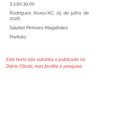
3.3.90.39.00
Rodrigues Alves/AC, 25 de julho de
2026.
Salatiel Pinheiro Magalhães
Prefeito
Este texto não substitui o publicado no
Diário Oficial, mas facilita a pesquisa
para localizar a publicação oficial.
Número do Diário:
14299
Página da Publicação:
537