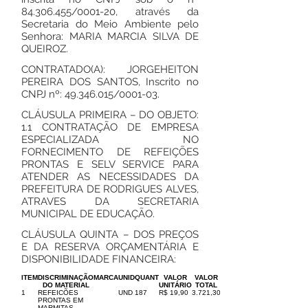
84.306.455
/0001-20, através da
Secretaria do Meio Ambiente pelo
Senhora: MARIA MARCIA SILVA DE
QUEIROZ.
CONTRATADO(A): JORGEHEITON
PEREIRA DOS SANTOS, Inscrito no
CNPJ nº:
49.346.015
/0001-03.
CLÁUSULA PRIMEIRA – DO OBJETO:
1.1 CONTRATAÇÃO DE EMPRESA
ESPECIALIZADA NO
FORNECIMENTO DE REFEIÇÕES
PRONTAS E SELV SERVICE PARA
ATENDER AS NECESSIDADES DA
PREFEITURA DE RODRIGUES ALVES,
ATRAVES DA SECRETARIA
MUNICIPAL DE EDUCAÇÃO.
CLÁUSULA QUINTA – DOS PREÇOS
E DA RESERVA ORÇAMENTÁRIA E
DISPONIBILIDADE FINANCEIRA:
ITEM
DISCRIMINAÇÃO
MARCA
UNID
QUANT
VALOR
VALOR
DO MATERIAL
UNITÁRIO
TOTAL
1
REFEICÕES
UND
187
R$ 19,90
3.721,30
PRONTAS EM
MARMITAS.