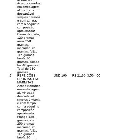
Acondicionados
em embalagem
aluminizada
descartável
simples divisória
e com tampa,
com a seguinte
composição
aproximada:
Carne de gado,
120 gramas,
arroz 250
gramas,
macarrão 75
gramas, feijão
115 gramas,
farofa 30
gramas, salada
fria 40 gramas.
Total de 630
gramas.
2
REFEICÕES
UND
160
R$ 21,90
3.504,00
PRONTAS EM
MARMITAS.
Acondicionados
em embalagem
aluminizada
descartável
simples divisória
e com tampa,
com a seguinte
composição
aproximada:
Frango 120
gramas, arroz
250 gramas,
macarrão 75
gramas, feijão
115 gramas,
farofa 30