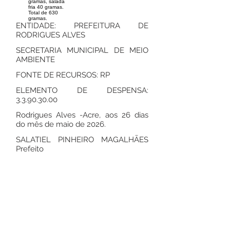
gramas, salada
fria 40 gramas.
Total de 630
gramas.
ENTIDADE: PREFEITURA DE
RODRIGUES ALVES
SECRETARIA MUNICIPAL DE MEIO
AMBIENTE
FONTE DE RECURSOS: RP
ELEMENTO DE DESPENSA:
3.3.90.30.00
Rodrigues Alves -Acre, aos 26 dias
do mês de maio de 2026.
SALATIEL PINHEIRO MAGALHÃES
Prefeito
Este texto não substitui o publicado no
Diário Oficial, mas facilita a pesquisa
para localizar a publicação oficial.