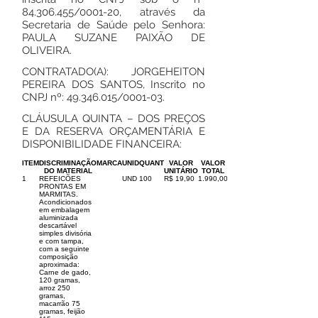
84.306.455
/0001-20, através da
Secretaria de Saúde pelo Senhora:
PAULA SUZANE PAIXÃO DE
OLIVEIRA.
CONTRATADO(A): JORGEHEITON
PEREIRA DOS SANTOS, Inscrito no
CNPJ nº:
49.346.015
/0001-03.
CLÁUSULA QUINTA – DOS PREÇOS
E DA RESERVA ORÇAMENTÁRIA E
DISPONIBILIDADE FINANCEIRA:
ITEM
DISCRIMINAÇÃO
MARCA
UNID
QUANT
VALOR
VALOR
DO MATERIAL
UNITÁRIO
TOTAL
1
REFEICÕES
UND
100
R$ 19,90
1.990,00
PRONTAS EM
MARMITAS.
Acondicionados
em embalagem
aluminizada
descartável
simples divisória
e com tampa,
com a seguinte
composição
aproximada:
Carne de gado,
120 gramas,
arroz 250
gramas,
macarrão 75
gramas, feijão