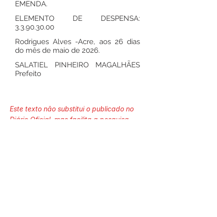
EMENDA.
ELEMENTO DE DESPENSA:
3.3.90.30.00
Rodrigues Alves -Acre, aos 26 dias
do mês de maio de 2026.
SALATIEL PINHEIRO MAGALHÃES
Prefeito
Este texto não substitui o publicado no
Diário Oficial, mas facilita a pesquisa
para localizar a publicação oficial.
Número do Diário:
14299
Página da Publicação: