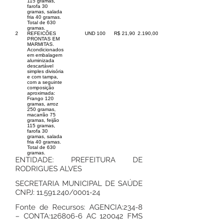
115 gramas,
farofa 30
gramas, salada
fria 40 gramas.
Total de 630
gramas.
2
REFEICÕES
UND
100
R$ 21,90
2.190,00
PRONTAS EM
MARMITAS.
Acondicionados
em embalagem
aluminizada
descartável
simples divisória
e com tampa,
com a seguinte
composição
aproximada:
Frango 120
gramas, arroz
250 gramas,
macarrão 75
gramas, feijão
115 gramas,
farofa 30
gramas, salada
fria 40 gramas.
Total de 630
gramas.
ENTIDADE: PREFEITURA DE
RODRIGUES ALVES
SECRETARIA MUNICIPAL DE SAÚDE
CNPJ:
11.591.240
/0001-24
Fonte de Recursos: AGENCIA:234-8
– CONTA:
126806-6
AC 120042 FMS