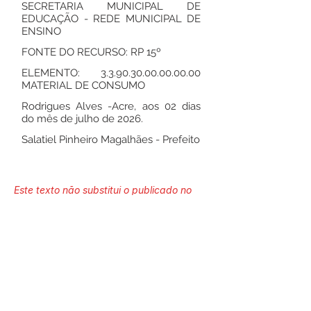
SECRETARIA MUNICIPAL DE
EDUCAÇÃO - REDE MUNICIPAL DE
ENSINO
FONTE DO RECURSO: RP 15º
ELEMENTO:
3.3.90.30.00.00.00.00
MATERIAL DE CONSUMO
Rodrigues Alves -Acre, aos 02 dias
do mês de julho de 2026.
Salatiel Pinheiro Magalhães - Prefeito
Este texto não substitui o publicado no
Diário Oficial, mas facilita a pesquisa
para localizar a publicação oficial.
Número do Diário:
14302