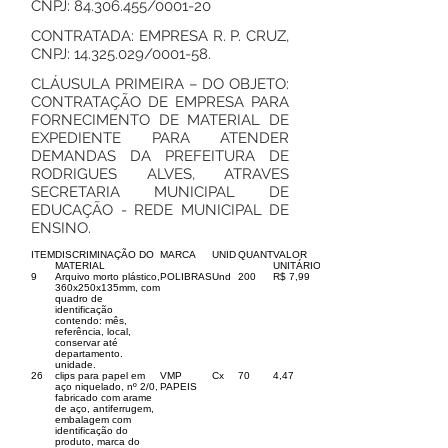
CNPJ:
84.306.455
/0001-20
CONTRATADA: EMPRESA R. P. CRUZ,
CNPJ:
14.325.029
/0001-58.
CLÁUSULA PRIMEIRA – DO OBJETO:
CONTRATAÇÃO DE EMPRESA PARA
FORNECIMENTO DE MATERIAL DE
EXPEDIENTE PARA ATENDER
DEMANDAS DA PREFEITURA DE
RODRIGUES ALVES, ATRAVES
SECRETARIA MUNICIPAL DE
EDUCAÇÃO - REDE MUNICIPAL DE
ENSINO.
ITEM
DISCRIMINAÇÃO DO
MARCA
UNID
QUANT
VALOR
MATERIAL
UNITÁRIO
9
Arquivo morto plástico,
POLIBRAS
Und
200
R$ 7,99
360x250x135mm, com
quadro de
identificação
contendo: mês,
referência, local,
conservar até
departamento.
unidade.
26
clips para papel em
VMP
Cx
70
4,47
aço niquelado, nº 2/0,
PAPEIS
fabricado com arame
de aço, antiferrugem,
embalagem com
identificação do
produto, marca do