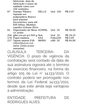
fabricante, data de
fabricação e prazo de
validade caixa com
100 unidades.
67
Grampo Plástico
DELLO
Und
100
R$ 0,97
Injetado em
polipropileno Branco
para arquivar
documentos, para até
600 folhas. Medidas:
espelho:11/base:30cm
81
Organizador de Mesa
ACRINIL
Und
20
R$ 39,60
c/c andar
204
gliter em pó pct 500 g
Nuk
Und
10
R$ 19,15
178
Papel madeira
KAZ
Folha
100
R$ 0,65
217
Tapete tatame EVA
MARIA
uND
20
R$ 64,80
100x100x1cm 1x1
metro 10mm (cores
vareadas)
CLÁUSULA TERCEIRA- DA
VIGÊNCIA: O prazo de vigência da
contratação será contado da data de
sua assinatura vigorará até o término
do exercício financeiro, na forma do
artigo 105 da Lei n° 14.133/2021. O
contrato poderá ser prorrogado nos
termos da Lei Federal 14.133/2021,
desde que este ainda seja vantajoso
à administração.
ENTIDADE: PREFEITURA DE
RODRIGUES ALVES