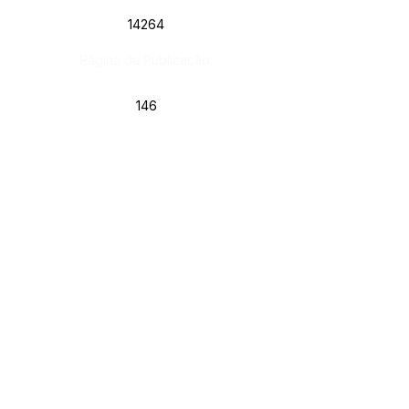
14264
Página da Publicação:
146
Data da Publicação:
13 de maio de 2026
Órgão: