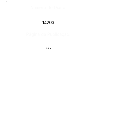
Número do Diário:
14203
Página da Publicação:
414
Data da Publicação:
10 de fevereiro de 2026
Órgão: