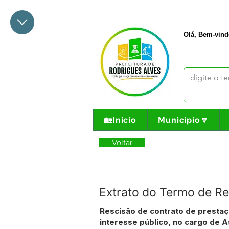
+55 68 3342-1047
prefeito@
Olá, Bem-vind
🏡Início
Município🔽
Voltar
Extrato do Termo de Re
Rescisão de contrato de prestaç
interesse público, no cargo de 