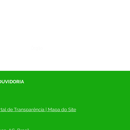
Órgão:
 OUVIDORIA
tal de Transparência
 | 
Mapa do Site