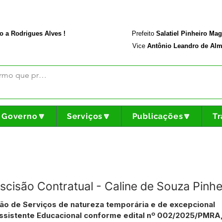
rodriguesalves.ac.gov.br
Portal da Transparência
o a Rodrigues Alves !
Prefeito
Salatiel Pinheiro Ma
Vice
Antônio Leandro de Alm
Governo🔽
Serviços🔽
Publicações🔽
Tr
scisão Contratual - Caline de Souza Pinhe
ão de Serviços de natureza temporária e de excepcional
Assistente Educacional conforme edital nº 002/2025/PMR