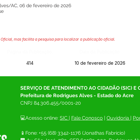
Alves/AC, 06 de fevereiro de 2026
se
Oficial, mas facilita a pesquisa para localizar a publicação oficial.
Página da Publicação:
Data da Publicação:
414
10 de fevereiro de 2026
SERVIÇO DE ATENDIMENTO AO CIDADÃO (SIC) E
Prefeitura de Rodrigues Alves - Estado do Acre
CNPJ 
84.306.455/0001-20
💻Acesso online: 
SIC 
| 
Fale Conosco
 | 
Ouvidoria
| 
Por
📱Fone: +55 (68) 
3342-1176 (Jonathas Fabrício)