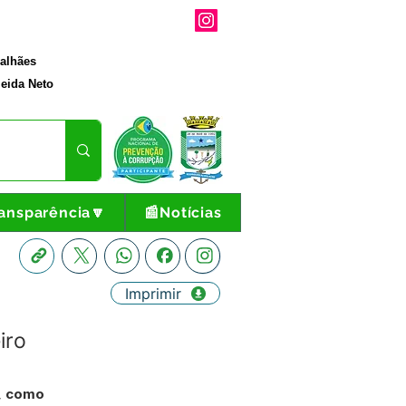
galhães
eida Neto
ansparência🔽
📰Notícias
Imprimir
iro
A, como