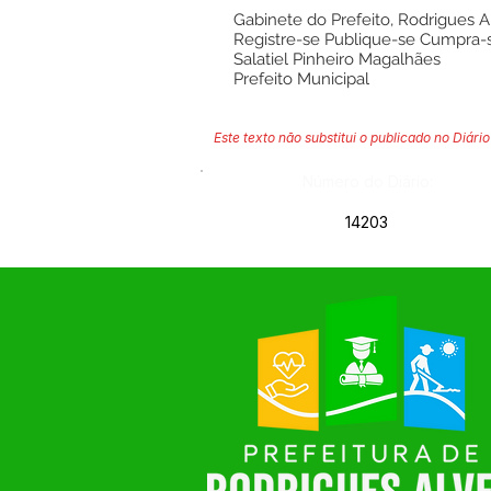
Gabinete do Prefeito, Rodrigues 
Registre-se Publique-se Cumpra-
Salatiel Pinheiro Magalhães
Prefeito Municipal
Este texto não substitui o publicado no Diário 
Número do Diário:
14203