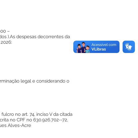
000 –
dos ).As despesas decorrentes da
 2026:
rminação legal e considerando o
lcro no art. 74, inciso V da citada
scrita no CPF no 630.926.702--72,
gues Alves-Acre