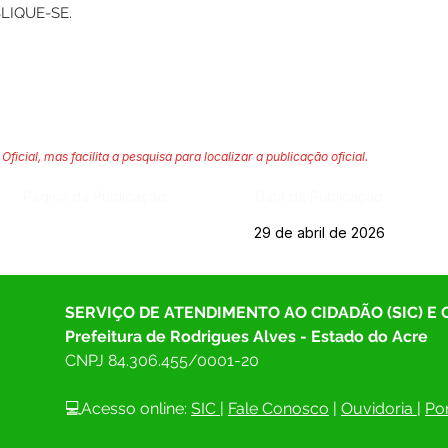
LIQUE-SE.
Oficial, mas facilita a pesquisa para localizar a publicação oficial.
Página da Publicação:
Data da Publicação:
29 de abril de 2026
SERVIÇO DE ATENDIMENTO AO CIDADÃO (SIC) E
Prefeitura de Rodrigues Alves - Estado do Acre
CNPJ 
84.306.455/0001-20
💻Acesso online: 
SIC 
| 
Fale Conosco
 | 
Ouvidoria
| 
Por