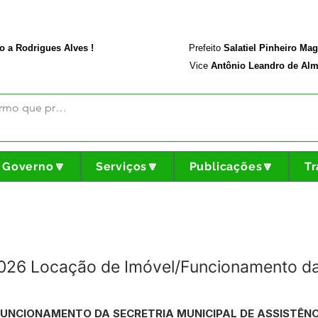
rodriguesalves.ac.gov.br
Portal da Transparência
o a Rodrigues Alves !
Prefeito
Salatiel Pinheiro Ma
Vice
Antônio Leandro de Alm
Governo🔽
Serviços🔽
Publicações🔽
Tr
2026 Locação de Imóvel/Funcionamento da
UNCIONAMENTO DA SECRETRIA MUNICIPAL DE ASSISTÊNC