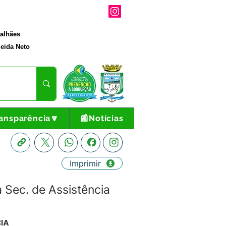
galhães
eida Neto
ansparência🔽
📰Notícias
Imprimir
 Sec. de Assistência
IA