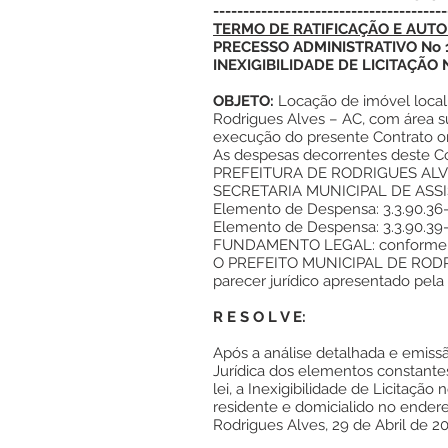
---------------------------------------
TERMO DE RATIFICAÇÃO E AUTOR
PRECESSO ADMINISTRATIVO No 
INEXIGIBILIDADE DE LICITAÇÃO 
OBJETO:
Locação de imóvel localiz
Rodrigues Alves – AC, com área su
execução do presente Contrato on
As despesas decorrentes deste Co
PREFEITURA DE RODRIGUES AL
SECRETARIA MUNICIPAL DE ASS
Elemento de Despensa: 3.3.90.36-0
Elemento de Despensa: 3.3.90.39-0
FUNDAMENTO LEGAL: conforme dispo
O PREFEITO MUNICIPAL DE RODRIGU
parecer jurídico apresentado pela 
R E S O L V E:
Após a análise detalhada e emissã
Jurídica dos elementos constantes 
lei, a Inexigibilidade de Licitaçã
residente e domicialido no endere
Rodrigues Alves, 29 de Abril de 2