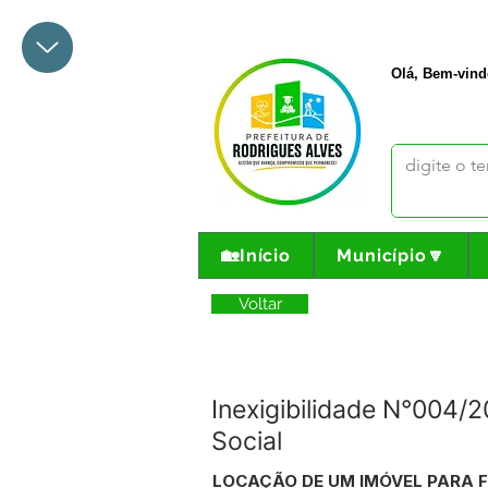
+55 68 3342-1047
prefeito@
Olá, Bem-vind
🏡Início
Município🔽
Voltar
Inexigibilidade N°004/
Social
LOCAÇÃO DE UM IMÓVEL PARA F