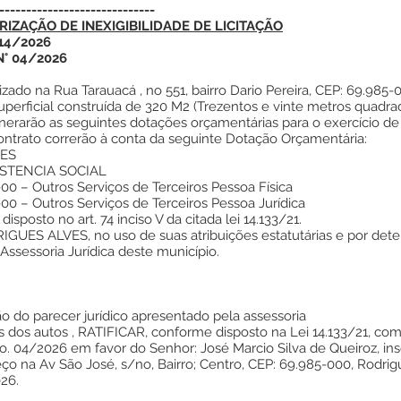
-----------------------------
IZAÇÃO DE INEXIGIBILIDADE DE LICITAÇÃO
14/2026
N° 04/2026
ado na Rua Tarauacá , no 551, bairro Dario Pereira, CEP: 69.985-
perficial construída de 320 M2 (Trezentos e vinte metros quadra
erarão as seguintes dotações orçamentárias para o exercício de
ntrato correrão à conta da seguinte Dotação Orçamentária:
VES
ISTENCIA SOCIAL
0 – Outros Serviços de Terceiros Pessoa Física
0 – Outros Serviços de Terceiros Pessoa Jurídica
sto no art. 74 inciso V da citada lei 14.133/21.
ES ALVES, no uso de suas atribuições estatutárias e por dete
Assessoria Jurídica deste município.
o do parecer jurídico apresentado pela assessoria
dos autos , RATIFICAR, conforme disposto na Lei 14.133/21, com fu
o no. 04/2026 em favor do Senhor: José Marcio Silva de Queiroz, in
ço na Av São José, s/no, Bairro; Centro, CEP: 69.985-000, Rodri
026.