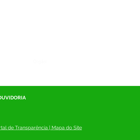
Órgão:
 OUVIDORIA
tal de Transparência
 | 
Mapa do Site