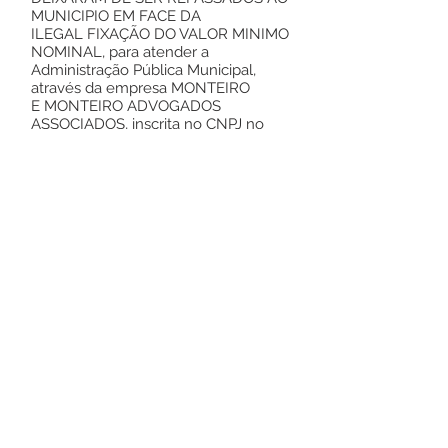
MUNICIPIO EM FACE DA
ILEGAL FIXAÇÃO DO VALOR MINIMO
NOMINAL, para atender a
Administração Pública Municipal,
através da empresa MONTEIRO
E MONTEIRO ADVOGADOS
ASSOCIADOS, inscrita no CNPJ no
35.542.612
/0001-90,, com fulcro no
artigo 25, inciso II da Lei Federal
8.666/93, e suas alterações.
IV – REGISTRE-SE, CERTIFIQUE-SE E
PUBLIQUE-SE.
RODRIGUES ALVES – ACRE, EM 26
DE DEZEMBRO O DE 2023.
JAILSOM PONTES DE AMORIM
Prefeito Municipal
Este texto não substitui o publicado no
Diário Oficial, mas facilita a pesquisa