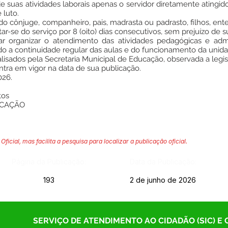
de suas atividades laborais apenas o servidor diretamente atingid
 luto.
do cônjuge, companheiro, pais, madrasta ou padrasto, filhos, en
tar-se do serviço por 8 (oito) dias consecutivos, sem prejuízo de
r organizar o atendimento das atividades pedagógicas e admi
do a continuidade regular das aulas e do funcionamento da unida
alisados pela Secretaria Municipal de Educação, observada a legis
entra em vigor na data de sua publicação.
026.
tos
UCAÇÃO
Oficial, mas facilita a pesquisa para localizar a publicação oficial.
Página da Publicação:
Data da Publicação:
193
2 de junho de 2026
SERVIÇO DE ATENDIMENTO AO CIDADÃO (SIC) E