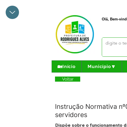
+55 68 3342-1047
prefeito@
Olá, Bem-vind
🏡Início
Município🔽
Voltar
Instrução Normativa nº
servidores
Dispõe sobre o funcionamento d