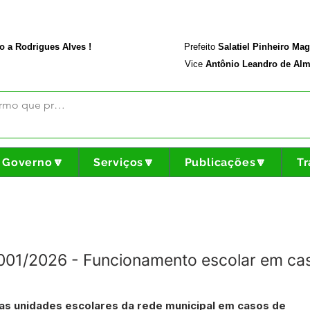
rodriguesalves.ac.gov.br
Portal da Transparência
o a Rodrigues Alves !
Prefeito
Salatiel Pinheiro Ma
Vice
Antônio Leandro de Alm
Governo🔽
Serviços🔽
Publicações🔽
Tr
001/2026 - Funcionamento escolar em cas
as unidades escolares da rede municipal em casos de