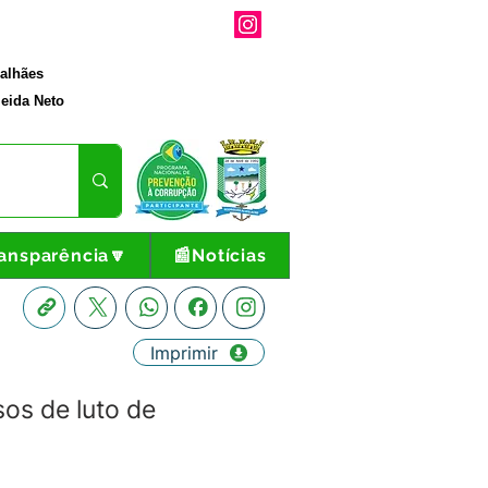
galhães
eida Neto
ansparência🔽
📰Notícias
Imprimir
os de luto de