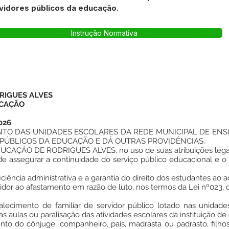
rvidores públicos da educação.
Instrução Normativa
RIGUES ALVES
UCAÇÃO
026
TO DAS UNIDADES ESCOLARES DA REDE MUNICIPAL DE ENS
 PÚBLICOS DA EDUCAÇÃO E DÁ OUTRAS PROVIDÊNCIAS.
AÇÃO DE RODRIGUES ALVES, no uso de suas atribuições legais 
ssegurar a continuidade do serviço público educacional e o 
ência administrativa e a garantia do direito dos estudantes ao ac
or ao afastamento em razão de luto, nos termos da Lei nº023, 
falecimento de familiar de servidor público lotado nas unidad
 aulas ou paralisação das atividades escolares da instituição de 
ento do cônjuge, companheiro, pais, madrasta ou padrasto, filh