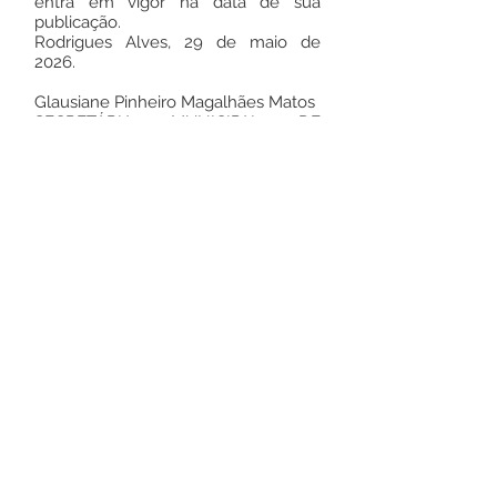
entra em vigor na data de sua
publicação.
Rodrigues Alves, 29 de maio de
2026.
Glausiane Pinheiro Magalhães Matos
SECRETÁRIA MUNICIPAL DE
EDUCAÇÃO
Nº 176 de 27 de abril de 2026
Este texto não substitui o publicado no
Diário Oficial, mas facilita a pesquisa
para localizar a publicação oficial.
Número do Diário:
14278
Página da Publicação:
194