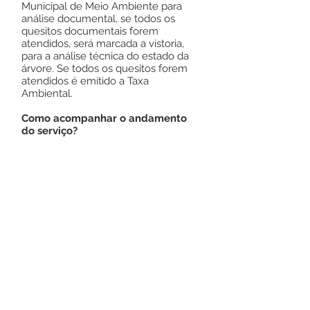
Municipal de Meio Ambiente para
análise documental, se todos os
quesitos documentais forem
atendidos, será marcada a vistoria,
para a análise técnica do estado da
árvore. Se todos os quesitos forem
atendidos é emitido a Taxa
Ambiental.
Como acompanhar o andamento
do serviço?
Presencial;
Secretaria Municipal de Meio
Ambiente - SEMEIA
Endereço:
Telefone: (68)
Este texto não substitui o publicado no
Diário Oficial, mas facilita a pesquisa
para localizar a publicação oficial.
Número do Diário: