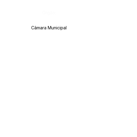
Órgão:
Câmara Municipal
SERVIÇO DE ATENDIMENTO AO CIDADÃO 
(SIC) E OUVIDORIA
Prefeitura de Rodrigues Alves - Estado do 
Acre
CNPJ 
84.306.455/0001-20