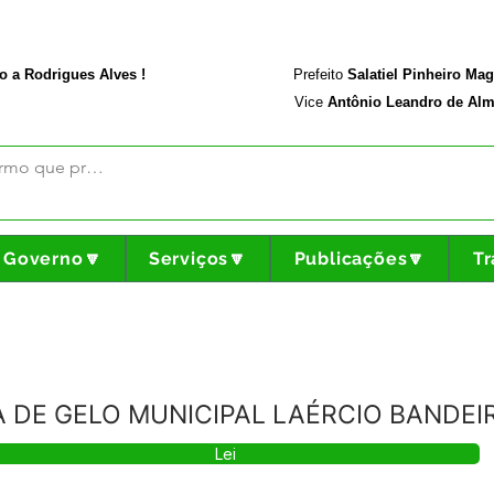
rodriguesalves.ac.gov.br
Portal da Transparência
o a Rodrigues Alves !
Prefeito
Salatiel Pinheiro Ma
Vice
Antônio Leandro de Alm
Governo🔽
Serviços🔽
Publicações🔽
Tr
CA DE GELO MUNICIPAL LAÉRCIO BANDEI
Lei