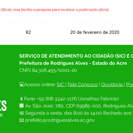
Oficial, mas facilita a pesquisa para localizar a publicação oficial.
Página da Publicação:
Data da Publicação:
82
20 de fevereiro de 2020
SERVIÇO DE ATENDIMENTO AO CIDADÃO (SIC) E
Prefeitura de Rodrigues Alves - Estado do Acre
CNPJ 
84.306.455/0001-20
💻Acesso online: 
SIC 
| 
Fale Conosco
 | 
Ouvidoria
| 
Por
📱Fone: +55 (68) 
3342-1176 (Jonathas Fabrício)
🏢 
Av. São José, 780, CEP 69985-000, Rodrigues Alv
📅 Segunda a sexta, das 8:00 às 14;00 (fechado aos 
📧
prefeito@rodriguesalves.ac.gov.