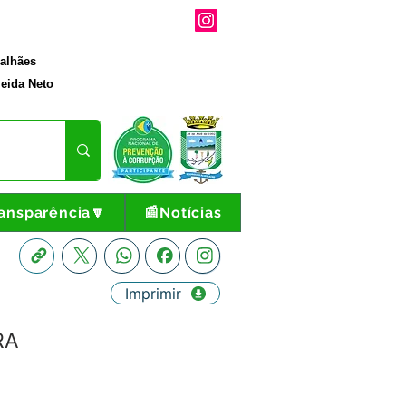
galhães
eida Neto
ansparência🔽
📰Notícias
Imprimir
RA