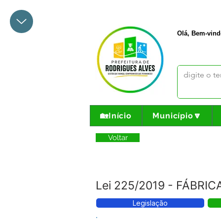
+55 68 3342-1047
prefeito@
Olá, Bem-vind
🏡Início
Município🔽
Voltar
Lei 225/2019 - FÁBRI
Legislação