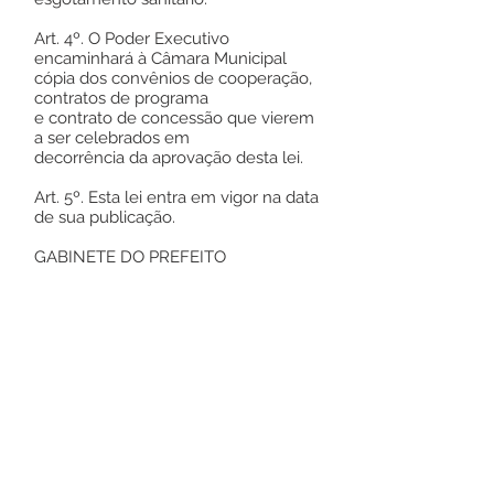
Art. 4º. O Poder Executivo
encaminhará à Câmara Municipal
cópia dos convênios de cooperação,
contratos de programa
e contrato de concessão que vierem
a ser celebrados em
decorrência da aprovação desta lei.
Art. 5º. Esta lei entra em vigor na data
de sua publicação.
GABINETE DO PREFEITO
MUNICIPAL DE RODRIGUES ALVES,
ESTADO DO ACRE, EM 19
DEZEMBRO DE 2019.
SEBASTIÃO SOUZA CORREIA
Prefeito Municipal
Este texto não substitui o publicado no
Diário Oficial, mas facilita a pesquisa
para localizar a publicação oficial.