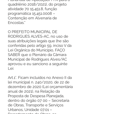
quadriênio 2018/2021), do projeto
atividade
70 15.451.8
, função
programática
15.451.0008
–
Contenção em Alvenaria de
Encostas.”
O PREFEITO MUNICIPAL DE
RODRIGUES ALVES-AC, no uso de
suas atribuições legais que lhe são
conferidas pelo artigo 59, inciso V da
Lei Orgânica do Município, FAÇO
SABER que o Plenário da Câmara
Municipal de Rodrigues Alves/AC
aprovou e eu sanciono a seguinte
Lei:
Art.1°. Ficam incluídos no Anexo II da
lei municipal n. 240/2020, de 22 de
dezembro de 2020 (Lei orçamentária
anual de 2021), na Relação da
Proposta de Despesa Planejada,
dentro do órgão 07 00 – Secretaria
de Obras, Transporte e Serviços
Urbanos, Unidade 07.01 –