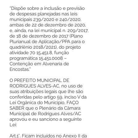
“Dispõe sobre a inclusão e previsão
de despesas planejadas nas leis
municipais 239/2020 e 240/2020,
ambas de 22 de dezembro de 2020,
e, ainda, na lei municipal n. 209/2017,
de 18 de dezembro de 2017 (Plano
Plurianual de Aplicação/PPA para o
quadriênio 2018/2021), do projeto
atividade 70 15.451.8, função
programática 15.451.0008 –
Contenção em Alvenaria de
Encostas.”
O PREFEITO MUNICIPAL DE
RODRIGUES ALVES-AC, no uso de
suas atribuições legais que lhe são
conferidas pelo artigo 59, inciso V da
Lei Orgânica do Município, FAÇO
SABER que o Plenário da Câmara
Municipal de Rodrigues Alves/AC
aprovou e eu sanciono a seguinte
Lei:
Art.1°. Ficam incluídos no Anexo II da