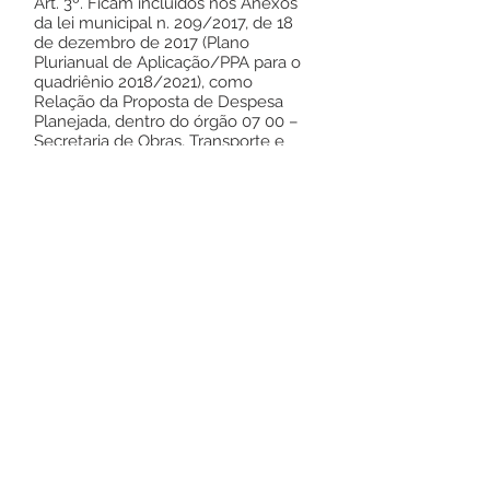
Art. 3º. Ficam incluídos nos Anexos
da lei municipal n. 209/2017, de 18
de dezembro de 2017 (Plano
Plurianual de Aplicação/PPA para o
quadriênio 2018/2021), como
Relação da Proposta de Despesa
Planejada, dentro do órgão 07 00 –
Secretaria de Obras, Transporte e
Serviços Urbanos, Unidade 07.01 –
Departamento de Obras, os
seguintes projetos atividades e
funções programáticas, com início da
execução no exercício 2021:
Projeto atividade 1.021, função
programática
15.451.0008
–
Contenção em alvenaria de
encostas;
Art. 4º. Esta Lei entra em vigor na
data de sua publicação, com efeitos
retroativos à 01 de janeiro de 2021,
revogadas as disposições em
contrário.
GABINETE DO PREFEITO