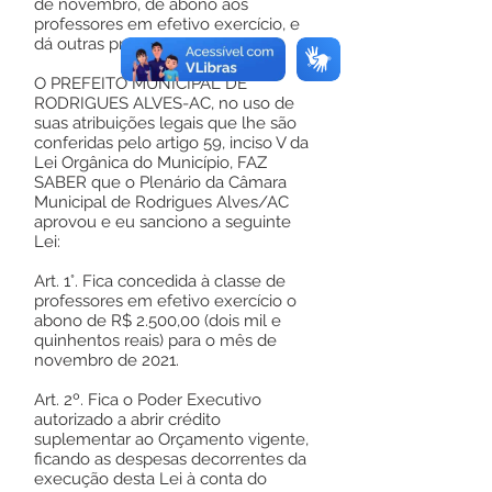
de novembro, de abono aos
professores em efetivo exercício, e
dá outras providências.”
O PREFEITO MUNICIPAL DE
RODRIGUES ALVES-AC, no uso de
suas atribuições legais que lhe são
conferidas pelo artigo 59, inciso V da
Lei Orgânica do Município, FAZ
SABER que o Plenário da Câmara
Municipal de Rodrigues Alves/AC
aprovou e eu sanciono a seguinte
Lei:
Art. 1°. Fica concedida à classe de
professores em efetivo exercício o
abono de R$ 2.500,00 (dois mil e
quinhentos reais) para o mês de
novembro de 2021.
Art. 2º. Fica o Poder Executivo
autorizado a abrir crédito
suplementar ao Orçamento vigente,
ficando as despesas decorrentes da
execução desta Lei à conta do