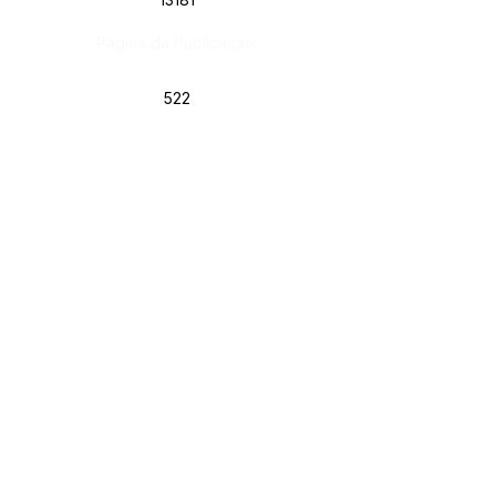
Página da Publicação:
522
Data da Publicação:
9 de dezembro de 2021
Órgão:
Gab. Prefeito(a)