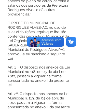
anexos do plano de cargo, carreira e
salários dos servidores da Prefeitura
Rodrigues Alves e dá outras
providências.”
O PREFEITO MUNICIPAL DE
RODRIGUES ALVES-AC, no uso de
suas atribuições legais que lhe são
conferidas pelo artigo 59, inciso V da
Lei Orgânica do Município, FAZ
SABER que o Plenário da Câmara
Municipal de Rodrigues Alves/AC
aprovou e eu sanciono a seguinte
Lei:
Art. 1 º· O disposto nos anexos da Lei
Municipal no 118, de 05 de abril de
2012, passam a vigorar na forma
apresentada no anexo I da presente
lei.
Art. 2º. O disposto nos anexos da Lei
Municipal n. 119, de 04 de abril de
2012, passam a vigorar na forma
apresentada no anexo II da presente