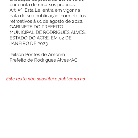
por conta de recursos próprios.
Art. 5º. Esta Lei entra em vigor na
data de sua publicação, com efeitos
retroativos à 01 de agosto de 2022.
GABINETE DO PREFEITO
MUNICIPAL DE RODRIGUES ALVES,
ESTADO DO ACRE, EM 02 DE
JANEIRO DE 2023.
Jailson Pontes de Amorim
Prefeito de Rodrigues Alves/AC
Este texto não substitui o publicado no
Diário Oficial, mas facilita a pesquisa
para localizar a publicação oficial.
Número do Diário:
13448
Página da Publicação: