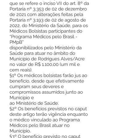
que se refere o inciso VII do art. 8º da
Portaria nº 3.353 de 02 de dezembro
de 2021 com alterações feitas pela
Portaria nº 3.193 de 02 de agosto de
2022, do Ministério da Saúde, para os
Médicos Bolsistas participantes do
“Programa Médicos pelo Brasil -
PMpB”
disponibilizados pelo Ministério da
Saúde para atuar no âmbito do
Município de Rodrigues Alves/Acre
no valor de R$ 1.100,00 (um mil e
cem reais).
§1º Os médicos bolsistas farão jus ao
benefício, desde que efetivamente
cumpram seus deveres e
compromissos assumidos junto ao
Município e
ao Ministério de Saúde.
§2º Os benefícios previstos no caput
deste artigo terão vigência enquanto
o médico vinculado ao Programa
Médicos pelo Brasil atuar no
Município.
§3º O benefício previsto no caput